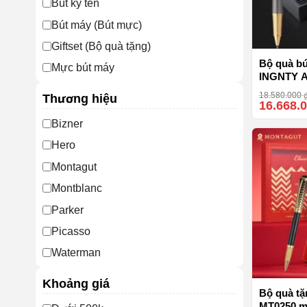
Bút ký tên
Bút máy (Bút mực)
Giftset (Bộ quà tặng)
Bộ quà bú
Mực bút máy
INGNTY 
2200951 m
Ngòi bút bi
18.580.000
Thương hiệu
cấp
16.668.
Nhôm nguyên khối
Bizner
Ống đựng bút
Hero
Pha Lê K9
Montagut
Montblanc
Parker
Picasso
Waterman
Wiix
Khoảng giá
Bộ quà tặ
MT0250 mà