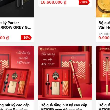
16.668.000
₫
-10%
t ký Parker
Bộ qu
ARROW GREY GT-
Văn Hó
ạ vàng 23k cao
– Viết 
₫
12.500.
000
₫
9.900
-10%
ng bút ký cao cấp
Bộ quà tặng bút ký cao cấp
Bộ quà
u đen Relief cao
MT0250 màu đỏ cao cấp
MT0250