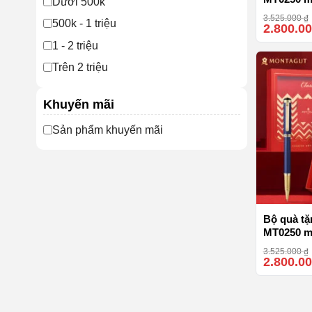
Dưới 500k
cấp
3.525.000
₫
500k - 1 triệu
2.800.0
1 - 2 triệu
Trên 2 triệu
Khuyến mãi
Sản phẩm khuyến mãi
Bộ quà tặ
MT0250 m
3.525.000
₫
2.800.0