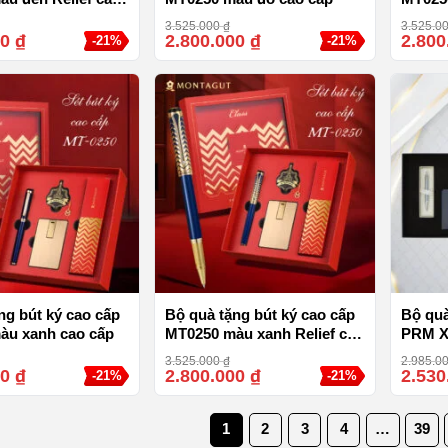
cấp
3.525.000
₫
3.525.0
00
₫
2.800.000
₫
2.800
-21%
-21%
ng bút ký cao cấp
Bộ quà tặng bút ký cao cấp
Bộ quà
àu xanh cao cấp
MT0250 màu xanh Relief cao
PRM X
cấp
214364
3.525.000
₫
2.985.0
00
₫
2.800.000
₫
2.530
-21%
-21%
1
2
3
4
…
39