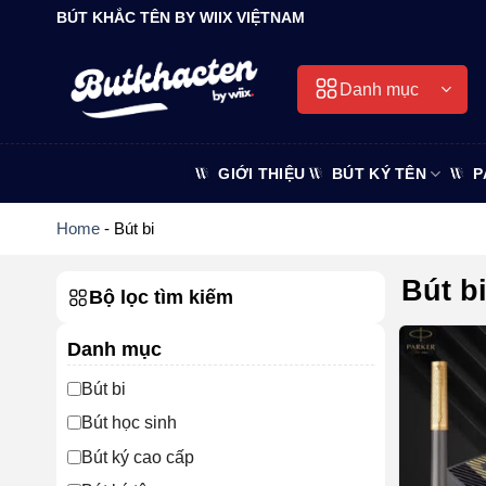
Bỏ
BÚT KHẮC TÊN BY WIIX VIỆTNAM
qua
nội
Danh mục
dung
GIỚI THIỆU
BÚT KÝ TÊN
P
Home
-
Bút bi
Bút b
Bộ lọc tìm kiếm
Danh mục
Bút bi
Bút học sinh
Bút ký cao cấp