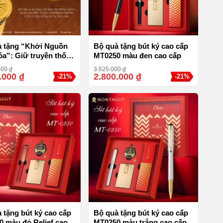
à tặng “Khởi Nguồn
Bộ quà tặng bút ký cao cấp
a”: Giữ truyền thống
MT0250 màu đen cao cấp
tương lai
000
₫
3.525.000
₫
.000
₫
2.800.000
₫
-21%
-21%
 tặng bút ký cao cấp
Bộ quà tặng bút ký cao cấp
 màu đỏ Relief cao
MT0250 màu trắng cao cấp