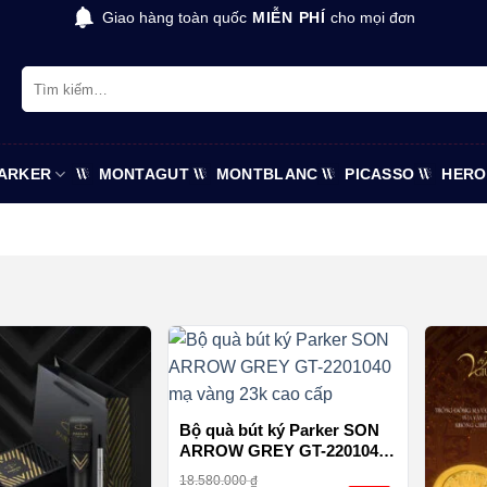
Giao hàng toàn quốc
MIỄN PHÍ
cho mọi đơn
Tìm
kiếm:
ARKER
MONTAGUT
MONTBLANC
PICASSO
HERO
i
Bộ quà bút ký Parker SON
ARROW GREY GT-2201040
mạ vàng 23k cao cấp
18.580.000
₫