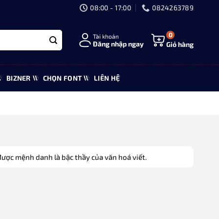
08:00 - 17:00
0824263789
0
Tài khoản
Đăng nhập ngay
Giỏ hàng
BIZNER
CHỌN FONT
LIÊN HỆ
ược mệnh danh là bậc thầy của văn hoá viết.