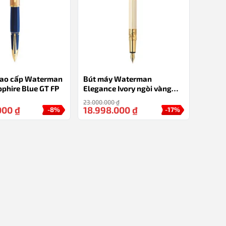
cao cấp Waterman
Bút máy Waterman
phire Blue GT FP
Elegance Ivory ngòi vàng
18k, cài mạ vàng 23k
23.000.000
₫
000
₫
18.998.000
₫
-8%
-17%