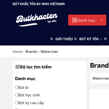
Bỏ
BÚT KHẮC TÊN BY WIIX VIỆTNAM
qua
nội
Danh mục
dung
GIỚI THIỆU
BÚT KÝ TÊN
Home
-
Brands
-
Waterman
Brand
Bộ lọc tìm kiếm
Danh mục
Waterman 
Bút bi
Bút học sinh
Bút ký cao cấp