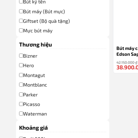
Bút ký tên
Bút máy (Bút mực)
Giftset (Bộ quà tặng)
Mực bút máy
Ngòi bút bi
Thương hiệu
Bút máy 
Nhôm nguyên khối
Edson Sap
Bizner
Ống đựng bút
42.150.000
₫
Hero
38.900.
Pha Lê K9
Montagut
Montblanc
Parker
Picasso
Waterman
Wiix
Khoảng giá