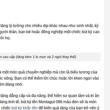
tặng lý tưởng cho nhiều dịp khác nhau như sinh nhật, kỷ
 người thân, bạn bè hoặc đồng nghiệp một chiếc bút ký cao
với họ.
 cao cấp (tặng kèm 1 lọ mực và 2 ngòi thay thế)
là một món quà chuyên nghiệp mà còn là biểu tượng của
ộc sống. Bạn có thể thêm lời chúc hoặc lời khen ngợi vào
niệm đáng nhớ.
ặng đẳng cấp và đa năng, thể hiện sự quan tâm và tri ân
dáng tinh tế, bút ký tên Montagut 086 màu đen sẽ là món
n chiếc
bút ký khắc tên
để biến quà tặng của bạn trở nên ý