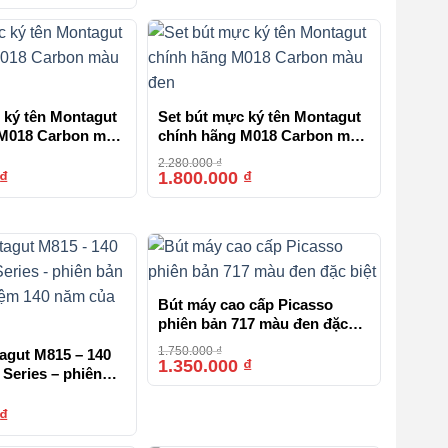
 ký tên Montagut
Set bút mực ký tên Montagut
 M018 Carbon màu
chính hãng M018 Carbon màu
đen
2.280.000
₫
₫
1.800.000
₫
-21%
-21%
Bút máy cao cấp Picasso
phiên bản 717 màu đen đặc
biệt
1.750.000
₫
agut M815 – 140
1.350.000
₫
-23%
 Series – phiên
t kỷ niệm 140 năm
₫
-14%