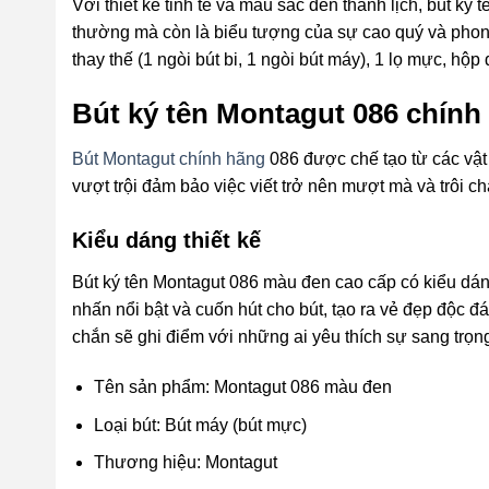
Với thiết kế tinh tế và màu sắc đen thanh lịch, bút ký
thường mà còn là biểu tượng của sự cao quý và phon
thay thế (1 ngòi bút bi, 1 ngòi bút máy), 1 lọ mực, hộp
Bút ký tên Montagut 086 chính
Bút Montagut chính hãng
086 được chế tạo từ các vật l
vượt trội đảm bảo việc viết trở nên mượt mà và trôi chả
Kiểu dáng thiết kế
Bút ký tên Montagut 086 màu đen cao cấp có kiểu dáng
nhấn nổi bật và cuốn hút cho bút, tạo ra vẻ đẹp độc đ
chắn sẽ ghi điểm với những ai yêu thích sự sang trọn
Tên sản phẩm: Montagut 086 màu đen
Loại bút: Bút máy (bút mực)
Thương hiệu: Montagut