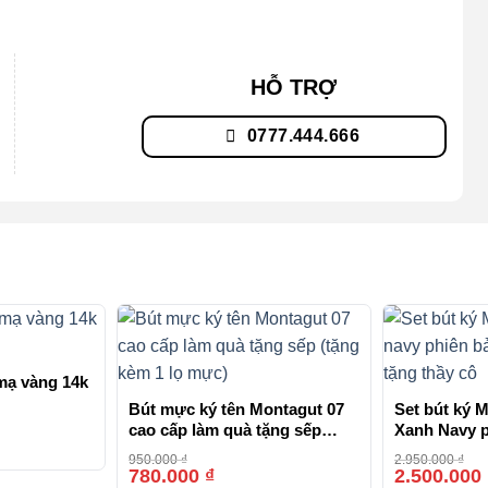
HỖ TRỢ
0777.444.666
mạ vàng 14k
Bút mực ký tên Montagut 07
Set bút ký 
cao cấp làm quà tặng sếp
Xanh Navy p
-15%
(tặng kèm 1 lọ mực)
dành tặng t
950.000
₫
2.950.000
₫
780.000
₫
2.500.000
-18%