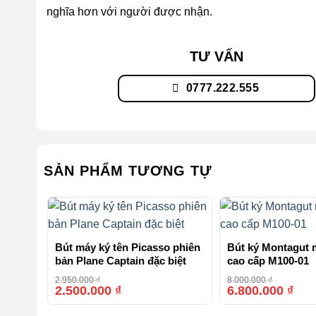
nghĩa hơn với người được nhận.
TƯ VẤN
0777.222.555
SẢN PHẨM TƯƠNG TỰ
Bút máy ký tên Picasso phiên
Bút ký Montagut 
bản Plane Captain đặc biệt
cao cấp M100-01
2.950.000
₫
8.000.000
₫
2.500.000
₫
6.800.000
₫
-15%