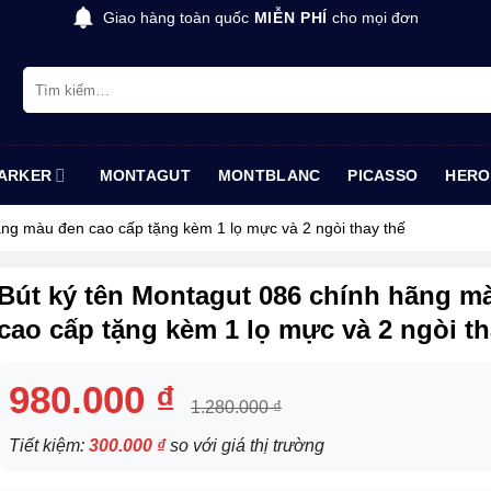
Giao hàng toàn quốc
MIỄN PHÍ
cho mọi đơn
Tìm
kiếm:
ARKER
MONTAGUT
MONTBLANC
PICASSO
HERO
ãng màu đen cao cấp tặng kèm 1 lọ mực và 2 ngòi thay thế
Bút ký tên Montagut 086 chính hãng m
cao cấp tặng kèm 1 lọ mực và 2 ngòi th
980.000
₫
1.280.000
₫
Tiết kiệm:
300.000
₫
so với giá thị trường