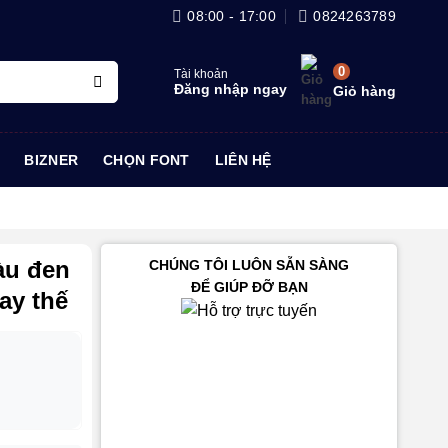
08:00 - 17:00
0824263789
0
Tài khoản
Đăng nhập ngay
Giỏ hàng
BIZNER
CHỌN FONT
LIÊN HỆ
àu đen
CHÚNG TÔI LUÔN SẴN SÀNG
ĐỂ GIÚP ĐỠ BẠN
ay thế