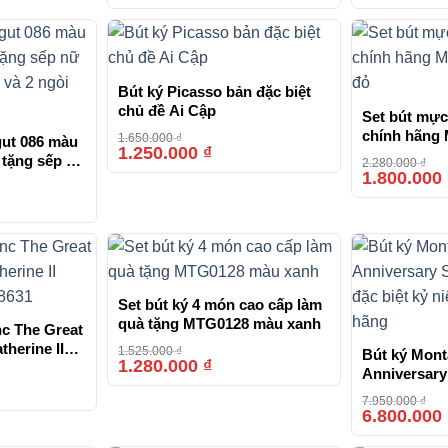
Bút ký Picasso bản đặc biệt
chủ đề Ai Cập
Set bút mực
chính hãng
1.650.000
₫
gut 086 màu
1.250.000
₫
-24%
đỏ
 tặng sếp nữ
2.280.000
₫
1.800.000
c và 2 ngòi
-26%
Set bút ký 4 món cao cấp làm
quà tặng MTG0128 màu xanh
c The Great
therine II
1.525.000
₫
Bút ký Mont
1.280.000
₫
-16%
28631
Anniversary
-2%
bản đặc biệ
7.950.000
₫
của hãng
6.800.000