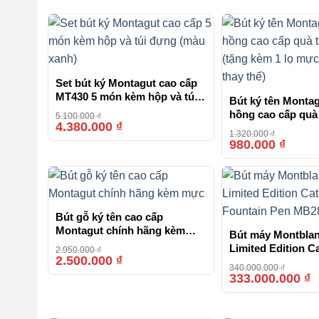
Set bút ký Montagut cao cấp
MT430 5 món kèm hộp và túi
Bút ký tên Monta
đựng màu xanh
hồng cao cấp quà
5.100.000
₫
4.380.000
₫
-14%
(tặng kèm 1 lọ mự
1.320.000
₫
thay thế)
980.000
₫
Bút gỗ ký tên cao cấp
Montagut chính hãng kèm
Bút máy Montblan
mực
Limited Edition Ca
2.950.000
₫
2.500.000
₫
-15%
Fountain Pen MB
340.000.000
₫
333.000.000
₫