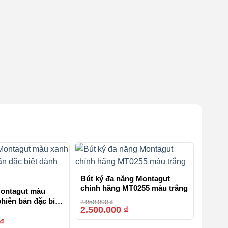
Bút ký đa năng Montagut
chính hãng MT0255 màu trắng
Montagut màu
hiên bản đặc biệt
2.950.000
₫
2.500.000
₫
-15%
hầy cô
₫
-15%