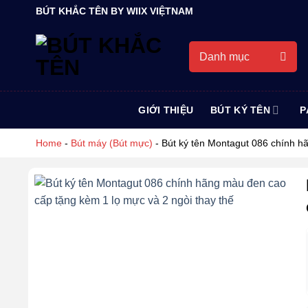
Bỏ
BÚT KHẮC TÊN BY WIIX VIỆTNAM
qua
nội
Danh mục
dung
GIỚI THIỆU
BÚT KÝ TÊN
P
Home
-
Bút máy (Bút mực)
-
Bút ký tên Montagut 086 chính h