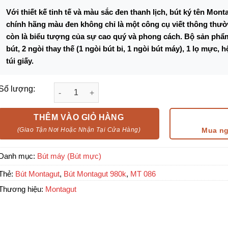
Với thiết kế tinh tế và màu sắc đen thanh lịch, bút ký tên Mont
chính hãng màu đen không chỉ là một công cụ viết thông thư
còn là biểu tượng của sự cao quý và phong cách. Bộ sản phẩ
bút, 2 ngòi thay thế (1 ngòi bút bi, 1 ngòi bút máy), 1 lọ mực, 
túi giấy.
Bút ký tên Montagut 086 chính hãng màu đen cao 
Số lượng:
THÊM VÀO GIỎ HÀNG
Mua n
Danh mục:
Bút máy (Bút mực)
Thẻ:
Bút Montagut
,
Bút Montagut 980k
,
MT 086
Thương hiệu:
Montagut