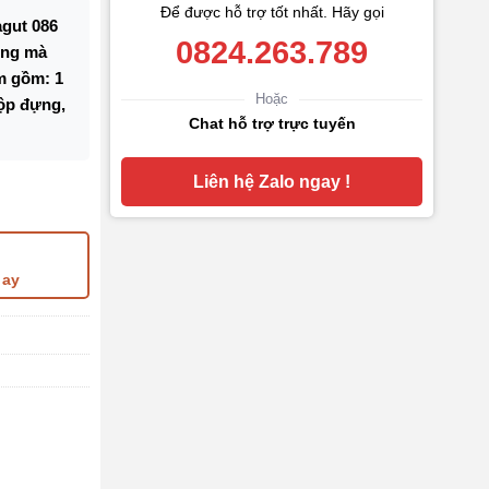
Để được hỗ trợ tốt nhất. Hãy gọi
agut 086
0824.263.789
ờng mà
m gồm: 1
Hoặc
hộp đựng,
Chat hỗ trợ trực tuyến
Liên hệ Zalo ngay !
cấp tặng kèm 1 lọ mực và 2 ngòi thay thế số lượng
gay