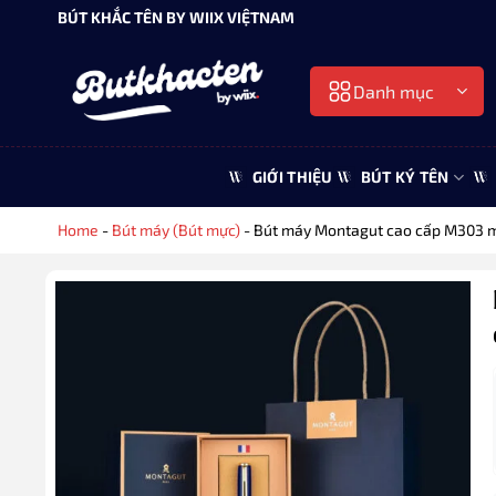
Bỏ
BÚT KHẮC TÊN BY WIIX VIỆTNAM
qua
nội
Danh mục
dung
GIỚI THIỆU
BÚT KÝ TÊN
Home
-
Bút máy (Bút mực)
-
Bút máy Montagut cao cấp M303 m