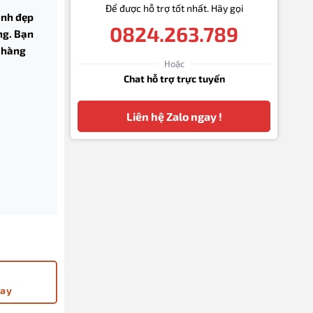
Để được hỗ trợ tốt nhất. Hãy gọi
anh đẹp
0824.263.789
ng. Bạn
c hàng
Hoặc
Chat hỗ trợ trực tuyến
Liên hệ Zalo ngay !
ãng số lượng
gay