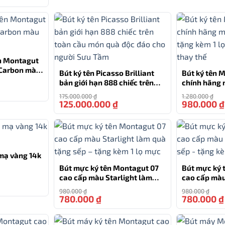
0777.444.666
ên Montagut
 Carbon màu
Bút ký tên Picasso Brilliant
Bút ký tên 
bản giới hạn 888 chiếc trên
chính hãng 
-21%
toàn cầu món quà độc đáo
tặng kèm 1 l
175.000.000
₫
1.280.000
₫
cho người Sưu Tầm
thay thế
125.000.000
₫
980.000
₫
-29%
mạ vàng 14k
Bút mực ký tên Montagut 07
Bút mực ký 
cao cấp màu Starlight làm
cao cấp màu
-15%
quà tặng sếp – tặng kèm 1 lọ
sếp – tặng k
980.000
₫
980.000
₫
mực
780.000
₫
780.000
₫
-20%