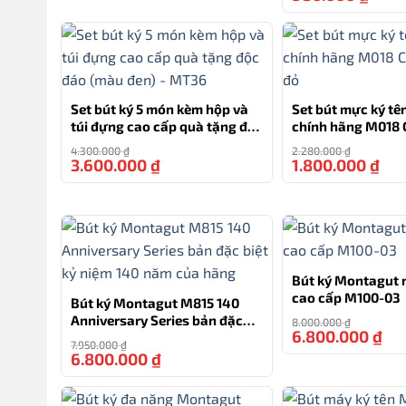
0777.222.555
Set bút ký 5 món kèm hộp và
Set bút mực ký t
túi đựng cao cấp quà tặng độc
chính hãng M018
đáo (màu đen) – MT36
đỏ
4.300.000
₫
2.280.000
₫
3.600.000
₫
1.800.000
₫
-16%
Bút ký Montagut 
cao cấp M100-03
Bút ký Montagut M815 140
Anniversary Series bản đặc
8.000.000
₫
6.800.000
₫
biệt kỷ niệm 140 năm của
7.950.000
₫
hãng
6.800.000
₫
-14%