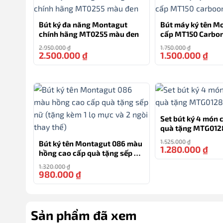
Bút ký đa năng Montagut
Bút máy ký tên M
chính hãng MT0255 màu đen
cấp MT150 Carbo
2.950.000
₫
1.750.000
₫
2.500.000
₫
1.500.000
₫
-15%
Set bút ký 4 món 
quà tặng MTG012
1.525.000
₫
Bút ký tên Montagut 086 màu
1.280.000
₫
hồng cao cấp quà tặng sếp nữ
(tặng kèm 1 lọ mực và 2 ngòi
1.320.000
₫
thay thế)
980.000
₫
-26%
Sản phẩm đã xem