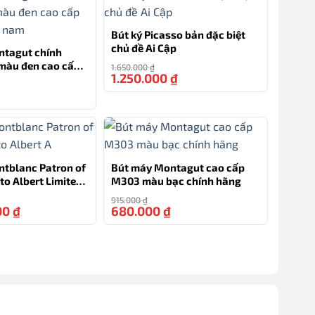
Bút ký Picasso bản đặc biệt
chủ đề Ai Cập
ntagut chính
màu đen cao cấp
1.650.000
₫
1.250.000
₫
-24%
ếp nam
-28%
tblanc Patron of
Bút máy Montagut cao cấp
to Albert Limited
M303 màu bạc chính hãng
0
915.000
₫
00
₫
680.000
₫
-8%
-26%