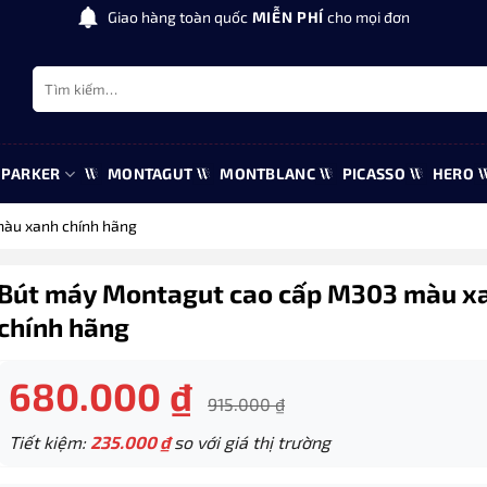
Giao hàng toàn quốc
MIỄN PHÍ
cho mọi đơn
Tìm
kiếm:
PARKER
MONTAGUT
MONTBLANC
PICASSO
HERO
àu xanh chính hãng
Bút máy Montagut cao cấp M303 màu x
chính hãng
680.000
₫
915.000
₫
Tiết kiệm:
235.000
₫
so với giá thị trường