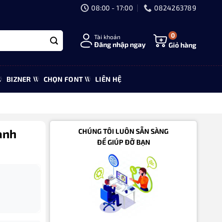
08:00 - 17:00
0824263789
0
Tài khoản
Đăng nhập ngay
Giỏ hàng
BIZNER
CHỌN FONT
LIÊN HỆ
anh
CHÚNG TÔI LUÔN SẴN SÀNG
ĐỂ GIÚP ĐỠ BẠN