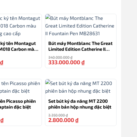
 ký tên Montagut
Bút máy Montblanc The Great
 M018 Carbon màu
Limited Edition Catherine II
ng cao cấp
Fountain Pen MB28631
340.000.000
₫
₫
333.000.000
₫
-21%
-2%
tên Picasso phiên
Set bút ký đa năng MT 2200
aptain đặc biệt
phiên bản hộp nhung đặc biệt
3.350.000
₫
0
₫
2.800.000
₫
-15%
-16%