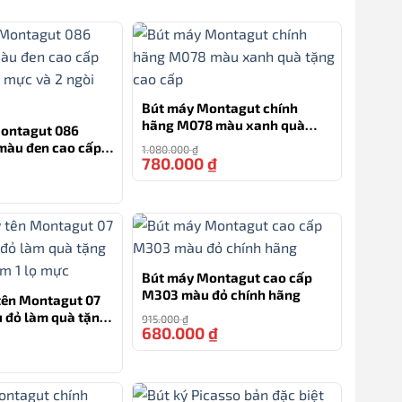
Bút máy Montagut chính
hãng M078 màu xanh quà
Montagut 086
tặng cao cấp
màu đen cao cấp
1.080.000
₫
780.000
₫
-28%
ọ mực và 2 ngòi
-23%
Bút máy Montagut cao cấp
M303 màu đỏ chính hãng
tên Montagut 07
 đỏ làm quà tặng
915.000
₫
680.000
₫
-26%
èm 1 lọ mực
-20%