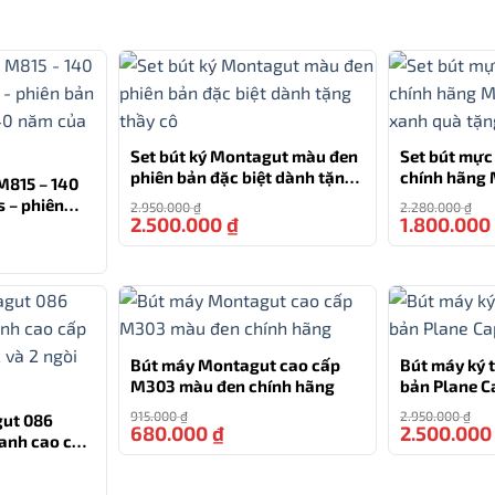
phải là ngoại lệ. Chất liệu hợp kim cao cấp giúp
bút
g.
Set bút ký Montagut màu đen
Set bút mực
phiên bản đặc biệt dành tặng
chính hãng
M815 – 140
thầy cô
xanh quà tặ
s – phiên
2.950.000
₫
2.280.000
₫
/logo miễn phí lên bút
2.500.000
₫
1.800.000
-15%
iệm 140 năm
-14%
 được một bút máy xuất sắc mà còn được trang bị hộp
à sang trọng cho món quà của bạn.
Bút máy Montagut cao cấp
Bút máy ký 
xuất sắc, Montagut M303 là một lựa chọn tuyệt vời cho
M303 màu đen chính hãng
bản Plane C
t món quà ý nghĩa dành cho người thân.
915.000
₫
2.950.000
₫
gut 086
680.000
₫
2.500.00
-26%
anh cao cấp
 và 2 ngòi
HỖ TRỢ
-23%