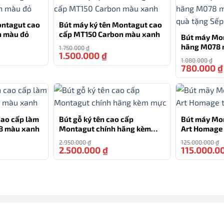
ontagut cao
Bút máy ký tên Montagut cao
n màu đỏ
cấp MT150 Carbon màu xanh
Bút máy Mo
hãng M078 
1.750.000
₫
1.500.000
₫
-14%
-14%
quà tặng S
1.080.000
₫
780.000
₫
cao cấp làm
Bút gỗ ký tên cao cấp
Bút máy Mon
8 màu xanh
Montagut chính hãng kèm
Art Homage 
mực
Edition 481
2.950.000
₫
125.000.000
₫
2.500.000
₫
115.000.0
-16%
-15%