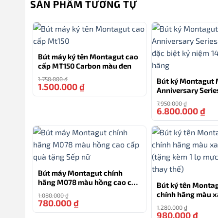
SẢN PHẨM TƯƠNG TỰ
Ngòi Bút: 0.5mm (tiêu chuẩn)
Chất Liệu: Hợp kim cao cấp
Montagut luôn cam kết về chất lượng, và M303 không 
Bút máy ký tên Montagut cao
máy
có độ bền cao và cảm giác chắc chắn khi sử dụn
cấp MT150 Carbon màu đen
1.750.000
₫
Bút ký Montagut 
1.500.000
₫
-14%
Anniversary Serie
Dịch vụ khắc tên
bản đặc biệt kỷ n
7.950.000
₫
của hãng
6.800.000
₫
Khi mua Bút Máy Montagut M303, bạn không chỉ nhận
đựng cao cấp của hãng, làm tăng thêm vẻ quý phái v
Với sự kết hợp của thiết kế đẳng cấp và chất lượng 
Bút máy Montagut chính
quà tặng doanh nghiệp, quà biếu cho đối tác, hay mộ
hãng M078 màu hồng cao cấp
Bút ký tên Monta
quà tặng Sếp nữ
chính hãng màu x
1.080.000
₫
780.000
₫
-28%
(tặng kèm 1 lọ mực
TƯ VẤN
1.280.000
₫
thay thế)
980.000
₫