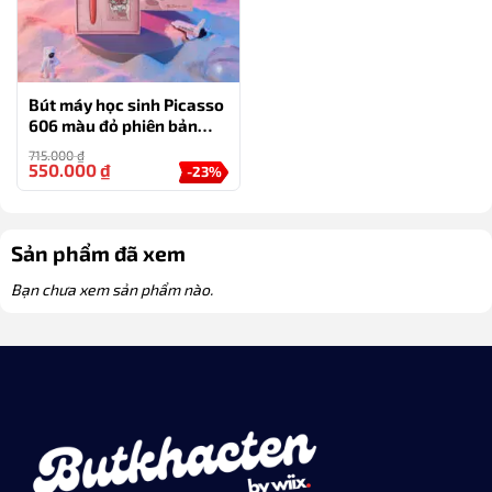
Bút máy học sinh Picasso
606 màu đỏ phiên bản
hàng không vũ trụ
715.000
₫
550.000
₫
-23%
Sản phẩm đã xem
Bạn chưa xem sản phẩm nào.
Bút máy học sinh có ngòi 0.38mm (ngòi kim) được thiết kế
công thái học – không mỏi tay khi viết
Bút máy thường có chất lượng viết tốt hơn so với
bút bi
thông thường, giúp viết mượt mà và dễ dàng kiểm soát