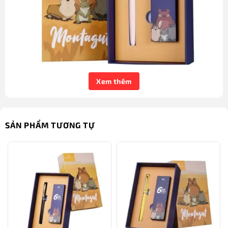
Xem thêm
Bút máy học sinh cao cấp chính hãng Montagut màu hồng
SẢN PHẨM TƯƠNG TỰ
Bút máy cao cấp
mang đến nhiều giá trị và tầm quan
trọng quan trọng trong quá trình học tập giúp các em
học sinh có thể thỏa sức sáng tạo với nhiều màu mực
khác nhau, giúp nét chữ trở nên thanh thoát, mượt mà
hơn khi luyện chữ và làm bài tập.
Bút máy học sinh cao cấp chính hãng
Montagut màu hồng