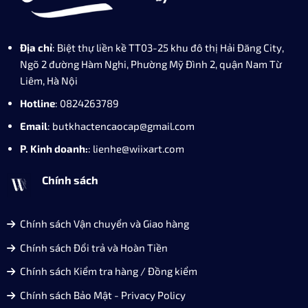
độ dày của nét chữ. Ngòi nhỏ (0.38mm) của bút máy
giúp học sinh viết chữ nhỏ, giúp nâng cao sự chính xác
khi ghi chú và làm bài tập.
Địa chỉ
: Biệt thự liền kề TT03-25 khu đô thị Hải Đăng City,
Ngõ 2 đường Hàm Nghi, Phường Mỹ Đình 2, quận Nam Từ
Bộ sản phẩm gồm: Bút, 6 ống mực, hộp đựng, túi giấy
Liêm, Hà Nội
của hãng. Khi hết mực dễ dàng thay thế hoặc mua mực
Hotline
: 0824263789
để sử dụng lại. Mẫu bút có chất liệu thân được hoàn
thiện bằng hợp kim cao cấp sơn phủ tĩnh điện đem lại
Email
: butkhactencaocap@gmail.com
độ bền, tính thẩm mỹ cao trong quá trình sử dụng.
P. Kinh doanh:
: lienhe@wiixart.com
Chính sách
Chính sách Vận chuyển và Giao hàng
Chính sách Đổi trả và Hoàn Tiền
Chính sách Kiểm tra hàng / Đồng kiểm
Chính sách Bảo Mật - Privacy Policy