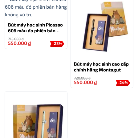
tiện, không gây mỏi tay; giúp học sinh tập trung hơn
vào nội dung.
Bút máy học sinh Picasso
TƯ VẤN
606 màu đỏ phiên bản
hàng không vũ trụ
0777.222.555
715.000
₫
550.000
₫
-23%
HỖ TRỢ
Bút máy học sinh cao cấp
chính hãng Montagut
0777.444.666
720.000
₫
550.000
₫
-24%