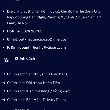
Bộ sản phẩm gồm: Bút, 6 ống mực, hộp đựng, túi giấy
Địa chỉ
: Biệt thự liền kề TT03-25 khu đô thị Hải Đăng City,
của hãng. Khi hết mực dễ dàng thay thế hoặc mua mực
Ngõ 2 đường Hàm Nghi, Phường Mỹ Đình 2, quận Nam Từ
để sử dụng lại. Mẫu bút có chất liệu thân được hoàn
Liêm, Hà Nội
thiện bằng hợp kim cao cấp sơn phủ tĩnh điện đem lại
Hotline
: 0824263789
độ bền, tính thẩm mỹ cao trong quá trình sử dụng.
Email
: butkhactencaocap@gmail.com
Việc sử dụng bút máy có thể giúp hỗ trợ sự phát triển
P. Kinh doanh:
: lienhe@wiixart.com
kỹ năng viết, đặc biệt là khi chuyển từ việc sử dụng bút
Chính sách
bi.
Có nhiều loại bút máy với giá cả và chất lượng khác
Chính sách Vận chuyển và Giao hàng
nhau, phù hợp với nhu cầu và túi tiền của học sinh. Sử
dụng bút máy có thể tạo ra cảm giác giao tiếp cao cấp
Chính sách Đổi trả và Hoàn Tiền
hơn, giúp học sinh tự tin và chăm sóc bản thân.
Chính sách Kiểm tra hàng / Đồng kiểm
Chính sách Bảo Mật - Privacy Policy