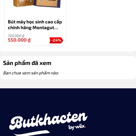
Bút máy học sinh cao cấp
chính hãng Montagut
màu xanh
720.000
₫
550.000
₫
-24%
Sản phẩm đã xem
Bạn chưa xem sản phẩm nào.
Bút máy học sinh có ngòi 0.38mm (ngòi kim) được thiết kế
công thái học – không mỏi tay khi viết
Bút máy thường có chất lượng viết tốt hơn so với bút bi
thông thường, giúp viết mượt mà và dễ dàng kiểm soát
độ dày của nét chữ. Ngòi nhỏ (0.38mm) của bút máy
giúp học sinh viết chữ nhỏ, giúp nâng cao sự chính xác
khi ghi chú và làm bài tập.