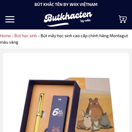
Bỏ
BÚT KHẮC TÊN BY WIIX VIỆTNAM
qua
nội
dung
Home
-
Bút học sinh
-
Bút máy học sinh cao cấp chính hãng Montagut
màu vàng