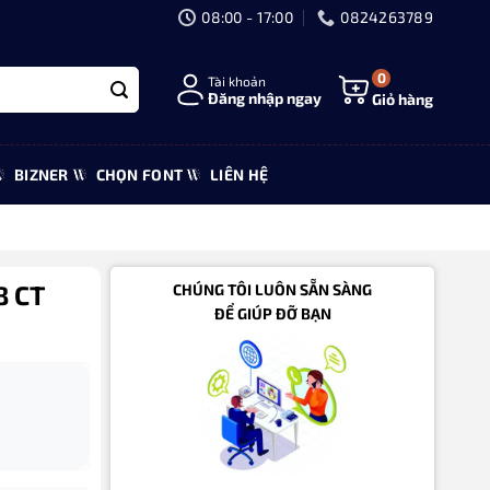
08:00 - 17:00
0824263789
0
Tài khoản
Đăng nhập ngay
Giỏ hàng
BIZNER
CHỌN FONT
LIÊN HỆ
B CT
CHÚNG TÔI LUÔN SẴN SÀNG
ĐỂ GIÚP ĐỠ BẠN