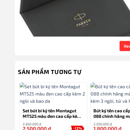
Xe
SẢN PHẨM TƯƠNG TỰ
Set bút bi ký tên Montagut
Bút ký tên cao c
MT525 màu đen cao cấp kèm
088 chính hãng m
2 ngòi và bao da
kèm 3 ngòi, túi và
2.850.000
₫
2.050.000
₫
2.500.000
₫
1.800.000
₫
-12%