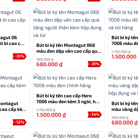
 dùng để ký tên, thiết kế thanh lịch cùng bao da và hộp
thể dành tặng cho sếp, đối tác, người thân yêu hoặc
tagut 06
Bút bi ký tê
ớc tiến quan trọng trong cuộc sống.
t bi cao cấp
7006 màu đỏ
Bút bi ký tên Montagut 068
và túi hãng
màu đen dập vân cao cấp quà
1.750.000
₫
1.500.000
 GREEN SB CT 2169365 kèm bao da
-31%
tặng người thân kèm hộp
980.000
₫
đựng và túi
680.000
₫
-31%
út ký được hàng triệu người yêu thích, từ giới chính
 với công nghệ ngòi tiên tiến, thiết kế thanh lịch và độ
 – đó là một phần của di sản văn hóa viết tay thế giới.
Bút bi ký tên cao cấp Hero
, được ví như “nghệ thuật viết tay đích thực”. Với thiết
7006 màu đen kèm 3 ngòi, hộp
 Montagut
Bút bi ký t
và túi hãng
t, mỗi cây bút Sonnet là một tuyệt tác kết hợp giữa
cao cấp kèm
màu vàng dậ
1.750.000
₫
1.500.000
₫
-14%
kèm hộp đựn
ững người am hiểu giá trị và yêu cái đẹp tối giản.
980.000
₫
680.000
₫
-12%