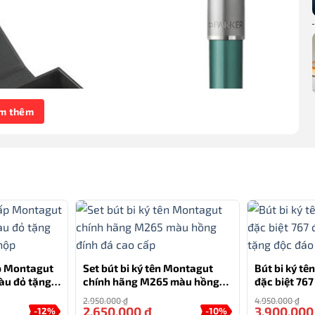
m thêm
ấp Montagut
Set bút bi ký tên Montagut
Bút bi ký tê
àu đỏ tặng
chính hãng M265 màu hồng
đặc biệt 76
 hộp
đính đá cao cấp
tặng độc đá
2.950.000
₫
4.950.000
₫
2.650.000
₫
3.900.00
-12%
-10%