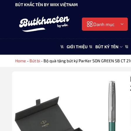
Bỏ
BÚT KHẮC TÊN BY WIIX VIỆTNAM
qua
nội
Danh mục
dung
GIỚI THIỆU
BÚT KÝ TÊN
Home
-
Bút bi
-
Bộ quà tặng bút ký ParKer SON GREEN SB CT 2