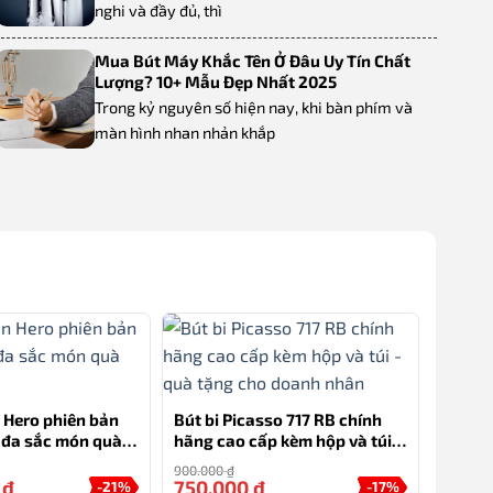
nghi và đầy đủ, thì
Mua Bút Máy Khắc Tên Ở Đâu Uy Tín Chất
Lượng? 10+ Mẫu Đẹp Nhất 2025
Trong kỷ nguyên số hiện nay, khi bàn phím và
màn hình nhan nhản khắp
n Hero phiên bản
Bút bi Picasso 717 RB chính
7 đa sắc món quà
hãng cao cấp kèm hộp và túi –
o
quà tặng cho doanh nhân
900.000
₫
0
₫
750.000
₫
-21%
-17%