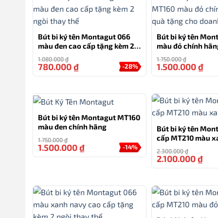
Dòng sản phẩm: Parker Sonnet
Loại bút: Bút bi
Bút bi ký tên Montagut 066
Bút bi ký tên Mo
Cỡ ngòi: 1.0 mm | Mực: xanh (chuyên ký tên)
màu đen cao cấp tặng kèm 2
màu đỏ chính hã
Bộ quà gồm: 01 Bút, 01 ngòi, 01 bao da; hộp đựng
ngòi thay thế
tặng cho doanh n
1.080.000
₫
1.750.000
₫
780.000
₫
1.500.000
₫
-28%
Phiên bản SON GREEN SB CT 2169365 sở hữu lớp sơn
không kém phần hiện đại. Sắc xanh gợi nhớ đến màu rừ
sâu nội tâm – đặc biệt phù hợp với người lãnh đạo, cố
nhưng tinh tế.
Bút bi ký tên Montagut MT160
màu đen chính hãng
Bút bi ký tên Mon
cấp MT210 màu x
1.750.000
₫
1.500.000
₫
-14%
2.300.000
₫
2.100.000
₫