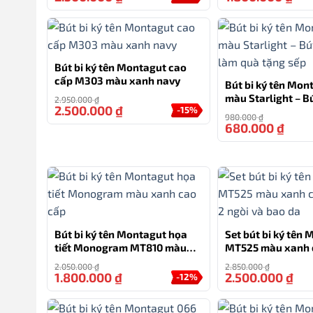
Mang sắc xanh cổ điển, ngòi bi mượt mà 1.0mm chuyên
Bút bi ký tên Montagut cao
đựng cao cấp – đây là món quà sang trọng mà bạn có 
cấp M303 màu xanh navy
Bút bi ký tên Mon
chính bản thân mình như một cách ghi nhận những bư
màu Starlight – Bú
2.950.000
₫
2.500.000
₫
-15%
làm quà tặng sếp
980.000
₫
680.000
₫
Bộ quà tặng bút ký ParKer SON
Ra đời năm 1888 tại Anh quốc, Parker là thương hiệu b
khách, doanh nhân đến các nhà văn, nghệ sĩ. Nổi tiếng
bền đỉnh cao, Parker không đơn thuần là một chiếc bút
Dòng Sonnet là dòng sản phẩm cao cấp nhất của Parker
Bút bi ký tên Montagut họa
Set bút bi ký tên
kế cổ điển, vật liệu tuyển chọn và ngòi viết siêu mượ
tiết Monogram MT810 màu
MT525 màu xanh 
xanh cao cấp
2 ngòi và bao da
truyền thống, đẳng cấp và tinh tế – dành riêng cho nh
2.050.000
₫
2.850.000
₫
1.800.000
₫
2.500.000
₫
-12%
Thương hiệu: Parker