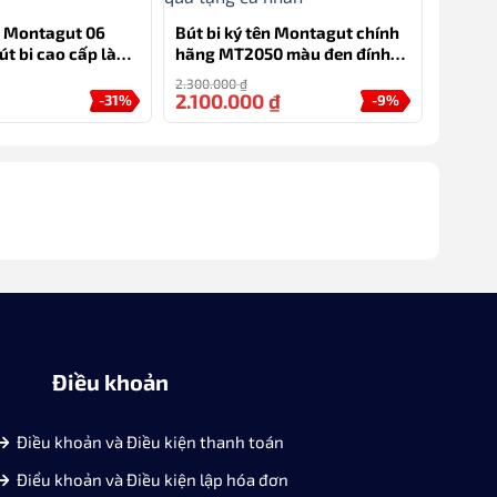
ên Montagut 06
Bút bi ký tên Montagut chính
út bi cao cấp làm
hãng MT2050 màu đen đính
p
đá quà tặng cá nhân
2.300.000
₫
2.100.000
₫
-31%
-9%
Điều khoản
Điều khoản và Điều kiện thanh toán
Điểu khoản và Điều kiện lập hóa đơn