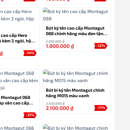
Bút ký tên cao cấp Montagut
088 chính hãng màu đen tặng
n cao cấp Hero
kèm 3 ngòi, túi và hộp
 kèm 3 ngòi, hộp
2.050.000
₫
1.800.000
₫
-12%
₫
-14%
Bút bi ký tên Montagut chính
hãng M015 màu xanh
ên Montagut 068
p vân cao cấp
2.530.000
₫
2.100.000
₫
-17%
g và túi
-31%