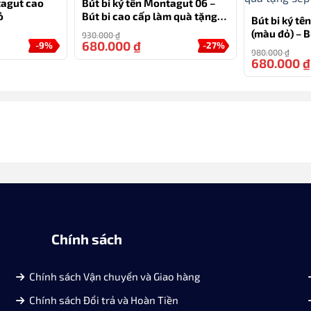
tagut cao
Bút bi ký tên Montagut 06 –
ỏ
Bút bi cao cấp làm quà tặng
Bút bi ký t
sếp
(màu đỏ) – B
930.000
₫
680.000
₫
-9%
-27%
quà tặng sế
980.000
₫
680.000
₫
Chính sách
Chính sách Vận chuyển và Giao hàng
Chính sách Đổi trả và Hoàn Tiền