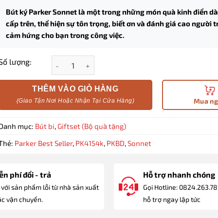
Bút ký Parker Sonnet là một trong những món quà kinh điển d
cấp trên, thể hiện sự tôn trọng, biết ơn và đánh giá cao người 
cảm hứng cho bạn trong công việc.
Bộ quà tặng bút ký ParKer SON GREEN SB CT 216936
Số lượng:
THÊM VÀO GIỎ HÀNG
Mua n
Danh mục:
Bút bi
,
Giftset (Bộ quà tặng)
Thẻ:
Parker Best Seller
,
PK4154k
,
PKBD
,
Sonnet
n phí đổi - trả
Hỗ trợ nhanh chóng
 với sản phẩm lỗi từ nhà sản xuất
Gọi Hotline: 0824.263.7
c vận chuyển.
hỗ trợ ngay lập tức