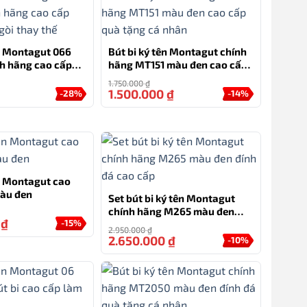
ên Montagut 066
Bút bi ký tên Montagut chính
h hãng cao cấp
hãng MT151 màu đen cao cấp
gòi thay thế
quà tặng cá nhân
1.750.000
₫
1.500.000
₫
-28%
-14%
ên Montagut cao
àu đen
Set bút bi ký tên Montagut
chính hãng M265 màu đen
0
₫
-15%
đính đá cao cấp
2.950.000
₫
2.650.000
₫
-10%