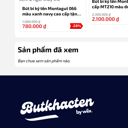
Bút bi ký tên Mon
cấp MT210 màu đ
Bút bi ký tên Montagut 066
màu xanh navy cao cấp tặng
2.300.000
₫
2.100.000
₫
kèm 2 ngòi thay thế
1.080.000
₫
780.000
₫
-28%
Sản phẩm đã xem
Bạn chưa xem sản phẩm nào.