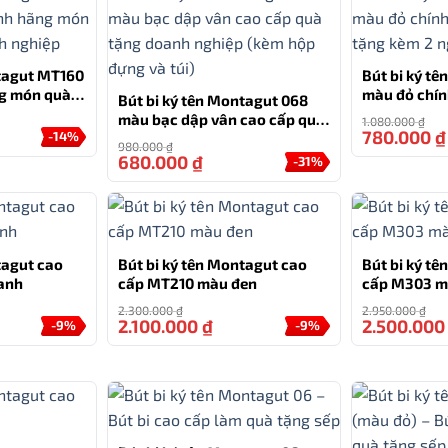
ntagut MT160
Bút bi ký t
ng món quà
màu đỏ chín
Bút bi ký tên Montagut 068
 bảo quản bên ngoài
ghiệp
tặng kèm 2 n
màu bạc dập vân cao cấp quà
1.080.000
₫
780.000
₫
-14%
tặng doanh nghiệp (kèm hộp
980.000
₫
đựng và túi)
 phủ màu xanh lục đậm, mang hơi hướng cổ điển nhưng
680.000
₫
-31%
ng già, biểu trưng cho trí tuệ, sự điềm tĩnh và chiều
 vấn, nhà văn hoặc người yêu triết lý sống đơn giản
tagut cao
Bút bi ký tên Montagut cao
Bút bi ký t
anh
cấp MT210 màu đen
cấp M303 m
2.300.000
₫
2.950.000
₫
2.100.000
₫
2.500.00
-9%
-9%