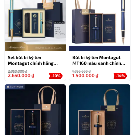
Set bút bi ký tên
Bút bi ký tên Montagut
Montagut chính hãng
MT160 màu xanh chính
M265 màu Xanh ngọc
hãng làm quà tặng
2.950.000
₫
1.750.000
₫
đính đá cao cấp
2.650.000
₫
1.500.000
₫
-10%
-14%