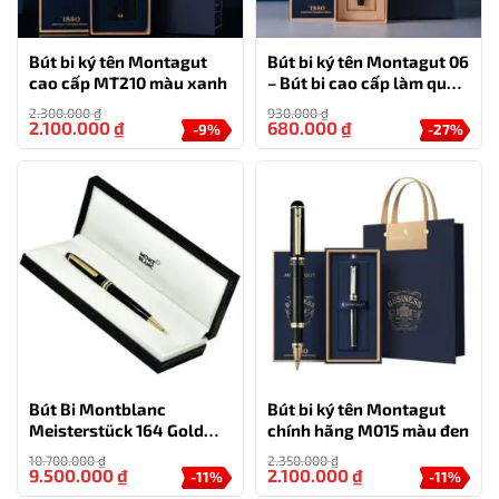
Bút bi ký tên Montagut
Bút bi ký tên Montagut 06
cao cấp MT210 màu xanh
– Bút bi cao cấp làm quà
tặng sếp
2.300.000
₫
930.000
₫
2.100.000
₫
680.000
₫
-9%
-27%
Bút Bi Montblanc
Bút bi ký tên Montagut
Meisterstück 164 Gold
chính hãng M015 màu đen
Coated Classique
10.700.000
₫
2.350.000
₫
9.500.000
₫
2.100.000
₫
-11%
-11%