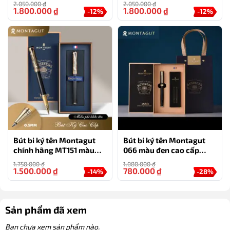
2.050.000
₫
2.050.000
₫
3 ngòi, túi và hộp
túi và hộp
1.800.000
₫
1.800.000
₫
-12%
-12%
Bút bi ký tên Montagut
Bút bi ký tên Montagut
chính hãng MT151 màu
066 màu đen cao cấp
đen cao cấp quà tặng cá
tặng kèm 2 ngòi thay thế
1.750.000
₫
1.080.000
₫
nhân
1.500.000
₫
780.000
₫
-14%
-28%
Sản phẩm đã xem
Bạn chưa xem sản phẩm nào.