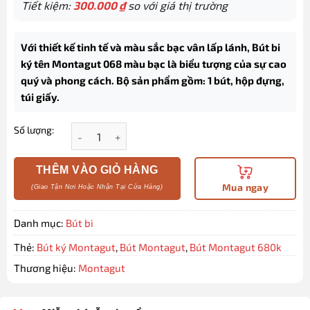
Tiết kiệm:
300.000
₫
so với giá thị trường
Với thiết kế tinh tế và màu sắc bạc vân lấp lánh, Bút bi
ký tên Montagut 068 màu bạc là biểu tượng của sự cao
quý và phong cách. Bộ sản phẩm gồm: 1 bút, hộp đựng,
túi giấy.
Số lượng:
Bút bi ký tên Montagut 068 màu bạc dập vân cao cấ
THÊM VÀO GIỎ HÀNG
Mua ngay
Danh mục:
Bút bi
Thẻ:
Bút ký Montagut
,
Bút Montagut
,
Bút Montagut 680k
Thương hiệu:
Montagut