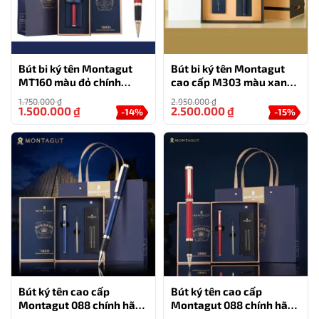
Bút bi ký tên Montagut
Bút bi ký tên Montagut
MT160 màu đỏ chính
cao cấp M303 màu xanh
hãng món quà tặng cho
navy
1.750.000
₫
2.950.000
₫
doanh nghiệp
1.500.000
₫
2.500.000
₫
-14%
-15%
Bút ký tên cao cấp
Bút ký tên cao cấp
Montagut 088 chính hãng
Montagut 088 chính hãng
màu xanh navy tặng kèm
màu đỏ tặng kèm 3 ngòi,