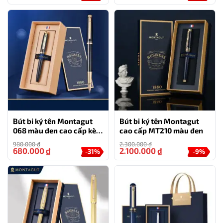
Bút Montagut chính hãng
068 màu bạc dập vân có kiểu
dáng tinh tế và đẳng cấp. Màu sắc bạc vân lấp lánh tạo
nên điểm nhấn nổi bật và cuốn hút cho bút, tạo ra vẻ
đẹp độc đáo và cá tính cho người sử dụng. Bút bi này
chắc chắn sẽ ghi điểm với những ai yêu thích sự sang
trọng và đẳng cấp.
TƯ VẤN
Bút bi ký tên Montagut
Bút bi ký tên Montagut
0777.222.555
068 màu đen cao cấp kèm
cao cấp MT210 màu đen
hộp đựng và túi
980.000
₫
2.300.000
₫
680.000
₫
2.100.000
₫
-31%
-9%
HỖ TRỢ
0777.444.666
Tên sản phẩm: Montagut 068 màu bạc dập vân