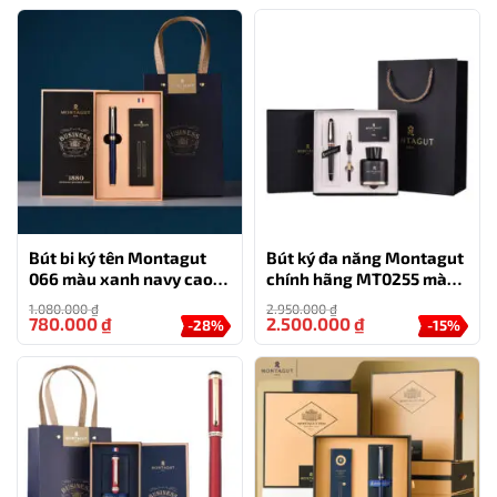
Bút bi ký tên Montagut
Bút ký đa năng Montagut
066 màu xanh navy cao
chính hãng MT0255 màu
cấp tặng kèm 2 ngòi thay
đen
1.080.000
₫
2.950.000
₫
thế
780.000
₫
2.500.000
₫
-28%
-15%