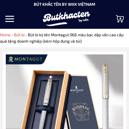
Bỏ
BÚT KHẮC TÊN BY WIIX VIỆTNAM
qua
nội
dung
Home
-
Bút bi
-
Bút bi ký tên Montagut 068 màu bạc dập vân cao cấp
quà tặng doanh nghiệp (kèm hộp đựng và túi)