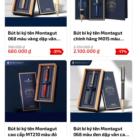
Loại bút: Bút bi
Thương hiệu: Montagut
Chất liệu: Kim loại
Bút bi ký tên Montagut
Bút bi ký tên Montagut
068 màu vàng dập vân
chính hãng M015 màu
cao cấp kèm hộp đựng và
xanh
980.000
₫
2.530.000
₫
túi
680.000
₫
2.100.000
₫
-31%
-17%
Bút bi ký tên Montagut
Bút bi ký tên Montagut
cao cấp MT210 màu đỏ
068 màu đen dập vân cao