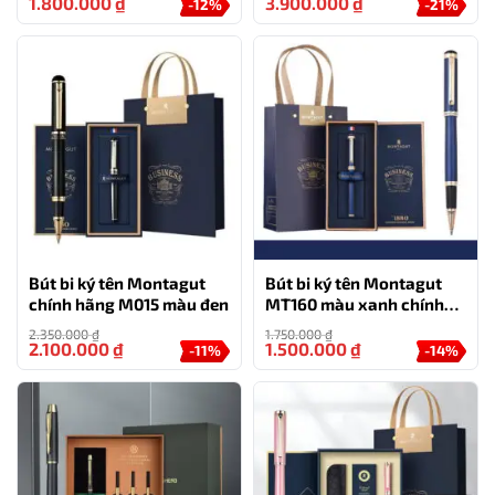
3 ngòi, túi và hộp
1.800.000
₫
3.900.000
₫
-12%
-21%
Bút bi ký tên Montagut
Bút bi ký tên Montagut
chính hãng M015 màu đen
MT160 màu xanh chính
hãng làm quà tặng
2.350.000
₫
1.750.000
₫
2.100.000
₫
1.500.000
₫
-11%
-14%