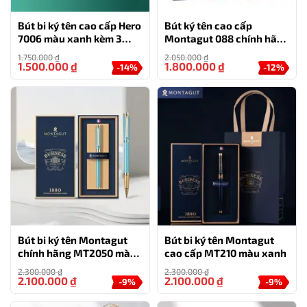
Bút bi ký tên cao cấp Hero
Bút ký tên cao cấp
7006 màu xanh kèm 3
Montagut 088 chính hãng
ngòi, hộp và túi hãng
màu đen tặng kèm 3 ngòi,
1.750.000
₫
2.050.000
₫
túi và hộp
1.500.000
₫
1.800.000
₫
-14%
-12%
Bút bi ký tên Montagut
Bút bi ký tên Montagut
chính hãng MT2050 màu
cao cấp MT210 màu xanh
xanh ngọc đính đá
2.300.000
₫
2.300.000
₫
2.100.000
₫
2.100.000
₫
-9%
-9%
Bút bi ký tên Montagut 068 màu vàng