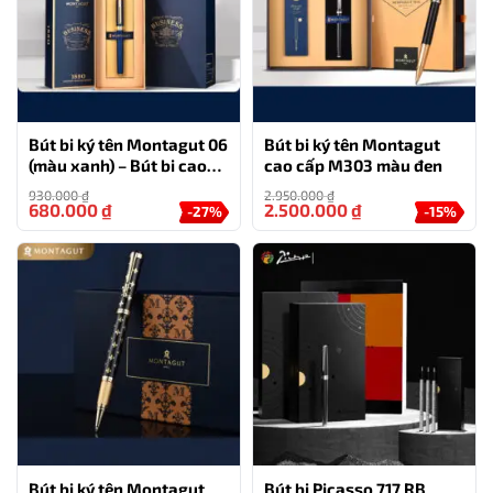
Bút bi ký tên Montagut 06
Bút bi ký tên Montagut
(màu xanh) – Bút bi cao
cao cấp M303 màu đen
cấp làm quà tặng sếp
930.000
₫
2.950.000
₫
680.000
₫
2.500.000
₫
-27%
-15%
Dịch vụ khắc tên/logo miễn phí lên bút
Bút bi này chắc chắn sẽ ghi điểm với những ai yêu thích
sự sang trọng và đẳng cấp. Đây là biểu tượng của sự
sang trọng, quý phái những chiếc bút ký tên là vật
phẩm khẳng định địa vị người sở hữu.
Bút bi ký tên Montagut
Bút bi Picasso 717 RB