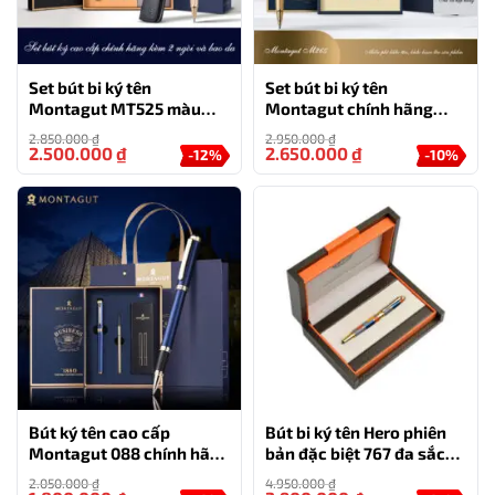
0777.444.666
Set bút bi ký tên
Set bút bi ký tên
Montagut MT525 màu
Montagut chính hãng
xanh cao cấp kèm 2 ngòi
M265 màu Xanh ngọc
2.850.000
₫
2.950.000
₫
và bao da
đính đá cao cấp
2.500.000
₫
2.650.000
₫
-12%
-10%
Bút ký tên cao cấp
Bút bi ký tên Hero phiên
Montagut 088 chính hãng
bản đặc biệt 767 đa sắc
màu xanh navy tặng kèm
món quà tặng độc đáo
2.050.000
₫
4.950.000
₫