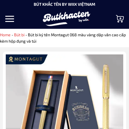
Bỏ
BÚT KHẮC TÊN BY WIIX VIỆTNAM
qua
nội
dung
Home
-
Bút bi
-
Bút bi ký tên Montagut 068 màu vàng dập vân cao cấp
kèm hộp đựng và túi