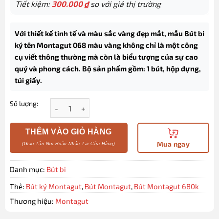
Tiết kiệm:
300.000
₫
so với giá thị trường
Với thiết kế tinh tế và màu sắc vàng đẹp mắt, mẫu Bút bi
ký tên Montagut 068 màu vàng không chỉ là một công
cụ viết thông thường mà còn là biểu tượng của sự cao
quý và phong cách. Bộ sản phẩm gồm: 1 bút, hộp đựng,
túi giấy.
Số lượng:
Bút bi ký tên Montagut 068 màu vàng dập vân cao 
THÊM VÀO GIỎ HÀNG
Mua ngay
Danh mục:
Bút bi
Thẻ:
Bút ký Montagut
,
Bút Montagut
,
Bút Montagut 680k
Thương hiệu:
Montagut