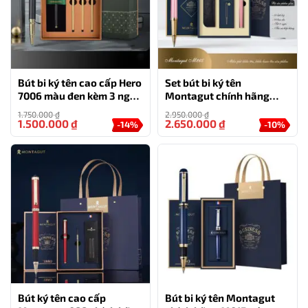
Bút bi ký tên cao cấp Hero
Set bút bi ký tên
7006 màu đen kèm 3 ngòi,
Montagut chính hãng
hộp và túi hãng
M265 màu hồng đính đá
1.750.000
₫
2.950.000
₫
cao cấp
1.500.000
₫
2.650.000
₫
-14%
-10%
Bút ký tên cao cấp
Bút bi ký tên Montagut