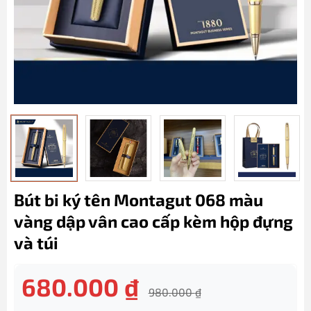
Bút bi ký tên Montagut 068 màu
vàng dập vân cao cấp kèm hộp đựng
và túi
680.000
₫
980.000
₫