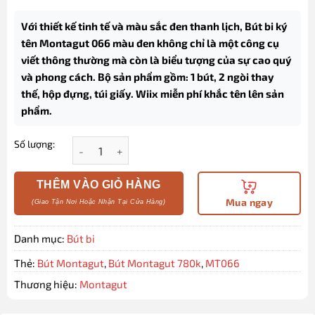
Với thiết kế tinh tế và màu sắc đen thanh lịch, Bút bi ký
tên Montagut 066 màu đen không chỉ là một công cụ
viết thông thường mà còn là biểu tượng của sự cao quý
và phong cách. Bộ sản phẩm gồm: 1 bút, 2 ngòi thay
thế, hộp đựng, túi giấy. Wiix miễn phí khắc tên lên sản
phẩm.
Số lượng:
Bút bi ký tên Montagut 066 màu đen cao cấp tặng k
THÊM VÀO GIỎ HÀNG
Mua ngay
Danh mục:
Bút bi
Thẻ:
Bút Montagut
,
Bút Montagut 780k
,
MT066
Thương hiệu:
Montagut