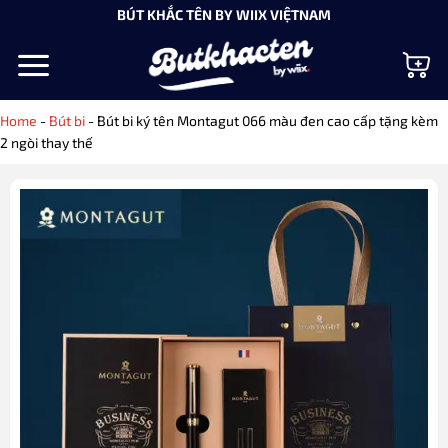
Bỏ
BÚT KHẮC TÊN BY WIIX VIỆTNAM
qua
nội
dung
Home
-
Bút bi
-
Bút bi ký tên Montagut 066 màu đen cao cấp tặng kèm
2 ngòi thay thế