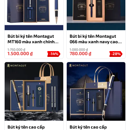
Tên sản phẩm: Montagut 066 màu đen
Loại bút: Bút bi
Bút bi ký tên Montagut
Bút bi ký tên Montagut
Thương hiệu: Montagut
MT160 màu xanh chính
066 màu xanh navy cao
hãng làm quà tặng
cấp tặng kèm 2 ngòi thay
Chất liệu: Kim loại
1.750.000
₫
1.080.000
₫
thế
1.500.000
₫
780.000
₫
-14%
-28%
Bút ký tên cao cấp
Bút ký tên cao cấp