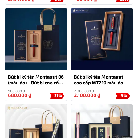
Bút bi ký tên Montagut 06
Bút bi ký tên Montagut
(màu đỏ) – Bút bi cao cấp
cao cấp MT210 màu đỏ
làm quà tặng sếp
980.000
₫
2.300.000
₫
680.000
₫
2.100.000
₫
-31%
-9%