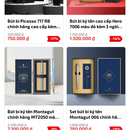
Bút bi Picasso 717 RB
Bút bi ký tên cao cấp Hero
chính hãng cao cấp kèm
7006 màu đỏ kèm 3 ngòi,
hộp và túi – quà tặng cho
hộp và túi hãng
900.000
₫
1.750.000
₫
doanh nhân
750.000
₫
1.500.000
₫
-17%
-14%
Bút bi ký tên Montagut
Set bút bi ký tên
chính hãng MT2050 màu
Montagut 066 chính hãng
xanh ngọc đính đá
màu bạc dập vân
2.300.000
₫
1.080.000
₫
2.100.000
₫
780.000
₫
-9%
-28%