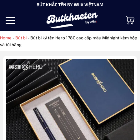
Bỏ
BÚT KHẮC TÊN BY WIIX VIỆTNAM
qua
nội
dung
Home
-
Bút bi
-
Bút bi ký tên Hero 1780 cao cấp màu Midnight kèm hộp
và túi hãng