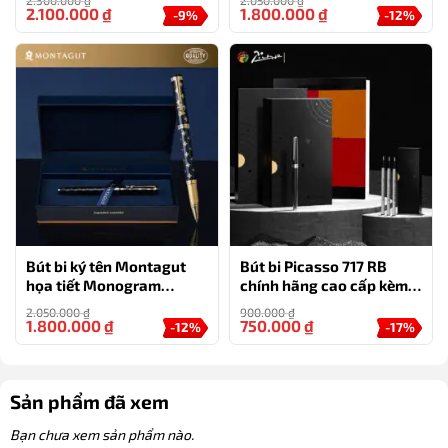
2.100.000
₫
1.800.000
₫
-9%
-12%
Bút bi ký tên Montagut
Bút bi Picasso 717 RB
họa tiết Monogram
chính hãng cao cấp kèm
MT810 màu xanh cao cấp
hộp và túi – quà tặng cho
2.050.000
₫
900.000
₫
doanh nhân
1.800.000
₫
750.000
₫
-12%
-17%
Sản phẩm đã xem
Bạn chưa xem sản phẩm nào.