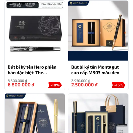
Bút bi ký tên Hero phiên
Bút bi ký tên Montagut
bản đặc biệt: The
cao cấp M303 màu đen
Wandering Earth
8.300.000
₫
2.950.000
₫
6.800.000
₫
2.500.000
₫
-18%
-15%