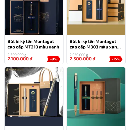
Bút bi ký tên Montagut
Bút bi ký tên Montagut
cao cấp MT210 màu xanh
cao cấp M303 màu xanh
navy
2.300.000
₫
2.950.000
₫
2.100.000
₫
2.500.000
₫
-9%
-15%