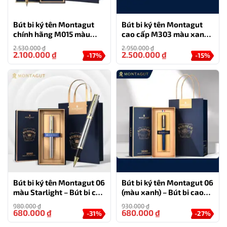
Bút bi ký tên Montagut
Bút bi ký tên Montagut
chính hãng M015 màu
cao cấp M303 màu xanh
xanh
ngọc
2.530.000
₫
2.950.000
₫
2.100.000
₫
2.500.000
₫
-17%
-15%
Bút bi ký tên Montagut 06
Bút bi ký tên Montagut 06
màu Starlight – Bút bi cao
(màu xanh) – Bút bi cao
cấp làm quà tặng sếp
cấp làm quà tặng sếp
980.000
₫
930.000
₫
680.000
₫
680.000
₫
-31%
-27%