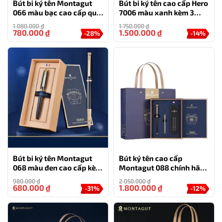
Bút bi ký tên Montagut
Bút bi ký tên cao cấp Hero
066 màu bạc cao cấp quà
7006 màu xanh kèm 3
tặng doanh nghiệp (tặng
ngòi, hộp và túi hãng
1.080.000
₫
1.750.000
₫
kèm 2 ngòi thay thế)
780.000
₫
1.500.000
₫
-28%
-14%
Bút bi ký tên Montagut
Bút ký tên cao cấp
068 màu đen cao cấp kèm
Montagut 088 chính hãng
hộp đựng và túi
màu đen tặng kèm 3 ngòi,
980.000
₫
2.050.000
₫
túi và hộp
680.000
₫
1.800.000
₫
-31%
-12%