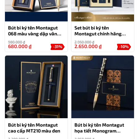
Bút bi ký tên Montagut
Set bút bi ký tên
068 màu vàng dập vân
Montagut chính hãng
cao cấp kèm hộp đựng và
M265 màu đen đính đá
980.000
₫
2.950.000
₫
túi
cao cấp
680.000
₫
2.650.000
₫
-31%
-10%
Bút bi ký tên Montagut
Bút bi ký tên Montagut
cao cấp MT210 màu đen
họa tiết Monogram
MT810 cao cấp (màu đen)
2.300.000
₫
2.050.000
₫