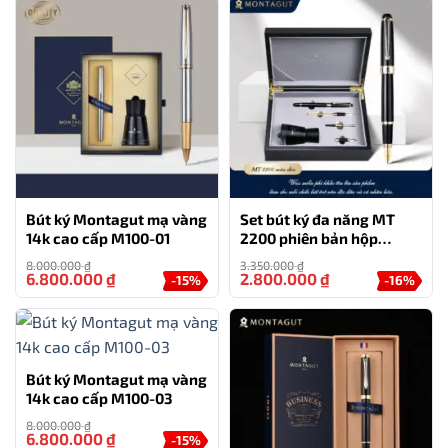
Bút ký Montagut mạ vàng
Set bút ký đa năng MT
14k cao cấp M100-01
2200 phiên bản hộp
nhung đặc biệt
8.000.000
₫
3.350.000
₫
6.800.000
₫
2.800.000
₫
-15%
-16%
Bút ký Montagut mạ vàng
14k cao cấp M100-03
8.000.000
₫
6.800.000
₫
-15%