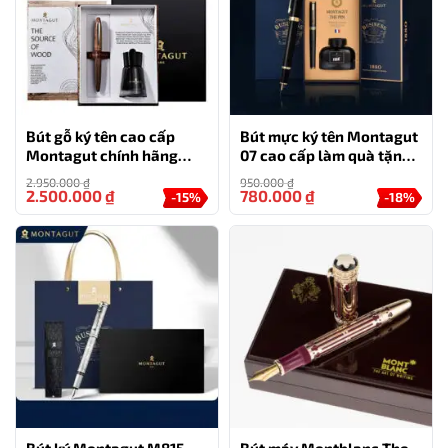
cần phải chuẩn bị thêm.
Bút gỗ ký tên cao cấp
Bút mực ký tên Montagut
Montagut chính hãng
07 cao cấp làm quà tặng
kèm mực
sếp (tặng kèm 1 lọ mực)
2.950.000
₫
950.000
₫
2.500.000
₫
780.000
₫
-15%
-18%