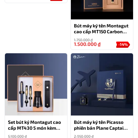
Bút máy ký tên Montagut
cao cấp MT150 Carbon
màu đen
1.750.000
₫
1.500.000
₫
-14%
Set bút ký Montagut cao
Bút máy ký tên Picasso
cấp MT430 5 món kèm
phiên bản Plane Captain
hộp và túi đựng màu xanh
đặc biệt
5.100.000
₫
2.950.000
₫