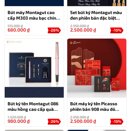
Bút máy Montagut cao
Set bút ký Montagut màu
cấp M303 màu bạc chính
đen phiên bản đặc biệt
hãng
dành tặng thầy cô
915.000
₫
2.950.000
₫
680.000
₫
2.500.000
₫
-26%
-15%
Bút ký tên Montagut 086
Bút máy ký tên Picasso
màu hồng cao cấp quà
phiên bản 908 màu đỏ
tặng sếp nữ (tặng kèm 1 lọ
đặc biệt
1.320.000
₫
2.950.000
₫
mực và 2 ngòi thay thế)
980.000
₫
2.500.000
₫
-26%
-15%