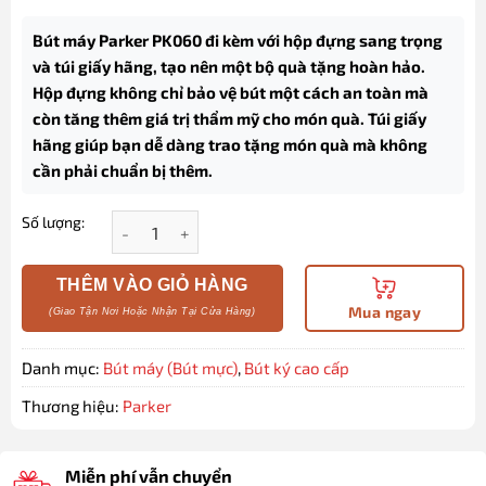
Bút máy Parker PK060 đi kèm với hộp đựng sang trọng
và túi giấy hãng, tạo nên một bộ quà tặng hoàn hảo.
Hộp đựng không chỉ bảo vệ bút một cách an toàn mà
còn tăng thêm giá trị thẩm mỹ cho món quà. Túi giấy
hãng giúp bạn dễ dàng trao tặng món quà mà không
cần phải chuẩn bị thêm.
Số lượng:
Bút máy ký tên Parker cao cấp PK060 màu đỏ làm q
THÊM VÀO GIỎ HÀNG
Mua ngay
Danh mục:
Bút máy (Bút mực)
,
Bút ký cao cấp
Thương hiệu:
Parker
Miễn phí vẫn chuyển