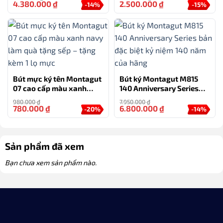
4.380.000
₫
2.500.000
₫
-14%
-15%
Bút mực ký tên Montagut
Bút ký Montagut M815
07 cao cấp màu xanh
140 Anniversary Series
navy làm quà tặng sếp –
bản đặc biệt kỷ niệm 140
980.000
₫
7.950.000
₫
tặng kèm 1 lọ mực
năm của hãng
780.000
₫
6.800.000
₫
-20%
-14%
Sản phẩm đã xem
Bạn chưa xem sản phẩm nào.