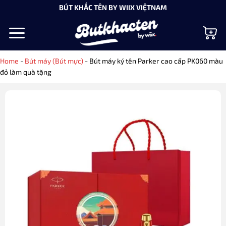
Bỏ
BÚT KHẮC TÊN BY WIIX VIỆTNAM
qua
nội
dung
Home
-
Bút máy (Bút mực)
-
Bút máy ký tên Parker cao cấp PK060 màu
đỏ làm quà tặng