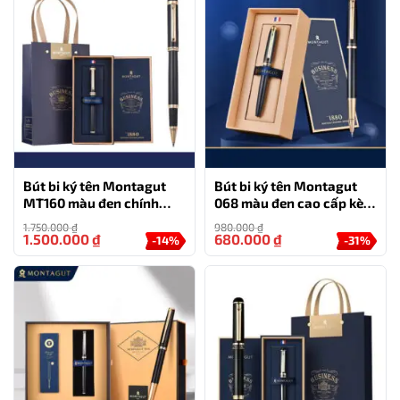
Bút bi ký tên Montagut
Bút bi ký tên Montagut
MT160 màu đen chính
068 màu đen cao cấp kèm
hãng
hộp đựng và túi
1.750.000
₫
980.000
₫
1.500.000
₫
680.000
₫
-14%
-31%