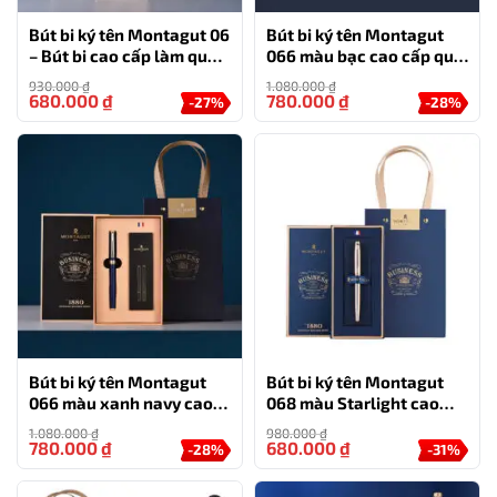
Bút bi ký tên Montagut 06
Bút bi ký tên Montagut
– Bút bi cao cấp làm quà
066 màu bạc cao cấp quà
tặng sếp
tặng doanh nghiệp (tặng
930.000
₫
1.080.000
₫
kèm 2 ngòi thay thế)
680.000
₫
780.000
₫
-27%
-28%
Bút bi ký tên Montagut
Bút bi ký tên Montagut
066 màu xanh navy cao
068 màu Starlight cao
cấp tặng kèm 2 ngòi thay
cấp kèm hộp đựng và túi
1.080.000
₫
980.000
₫
thế
780.000
₫
680.000
₫
-28%
-31%