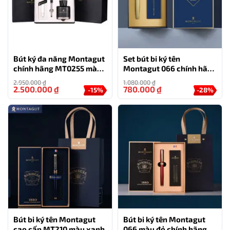
Bút ký đa năng Montagut
Set bút bi ký tên
chính hãng MT0255 màu
Montagut 066 chính hãng
trắng
màu vàng dập vân
2.950.000
₫
1.080.000
₫
2.500.000
₫
780.000
₫
-15%
-28%
Bút bi ký tên Montagut
Bút bi ký tên Montagut
cao cấp MT210 màu xanh
066 màu đỏ chính hãng