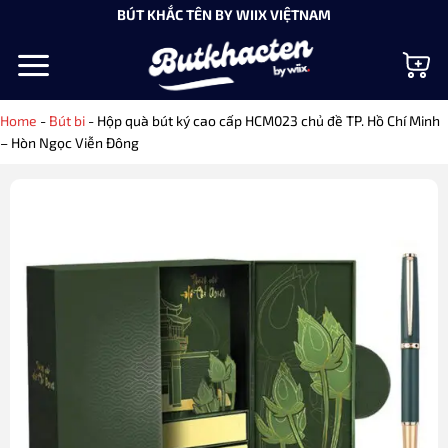
Bỏ
BÚT KHẮC TÊN BY WIIX VIỆTNAM
qua
nội
dung
Home
-
Bút bi
-
Hộp quà bút ký cao cấp HCM023 chủ đề TP. Hồ Chí Minh
– Hòn Ngọc Viễn Đông