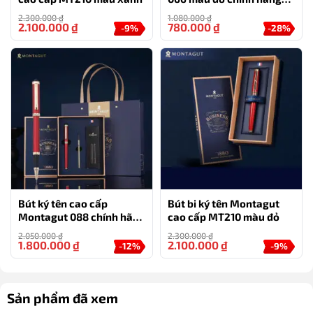
cao cấp tặng kèm 2 ngòi
2.300.000
₫
1.080.000
₫
thay thế
2.100.000
₫
780.000
₫
-9%
-28%
Bút ký tên cao cấp
Bút bi ký tên Montagut
Montagut 088 chính hãng
cao cấp MT210 màu đỏ
màu đỏ tặng kèm 3 ngòi,
2.050.000
₫
2.300.000
₫
túi và hộp
1.800.000
₫
2.100.000
₫
-12%
-9%
Sản phẩm đã xem