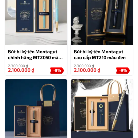
HỖ TRỢ
0777.444.666
Bút bi ký tên Montagut
Bút bi ký tên Montagut
chính hãng MT2050 màu
cao cấp MT210 màu đen
xanh ngọc đính đá
2.300.000
₫
2.300.000
₫
2.100.000
₫
2.100.000
₫
-9%
-9%