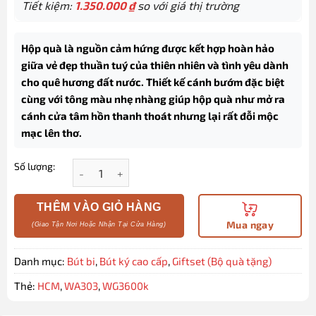
Tiết kiệm:
1.350.000
₫
so với giá thị trường
Hộp quà là nguồn cảm hứng được kết hợp hoàn hảo
giữa vẻ đẹp thuần tuý của thiên nhiên và tình yêu dành
cho quê hương đất nước. Thiết kế cánh bướm đặc biệt
cùng với tông màu nhẹ nhàng giúp hộp quà như mở ra
cánh cửa tâm hồn thanh thoát nhưng lại rất đỗi mộc
mạc lên thơ.
Số lượng:
Hộp quà bút ký cao cấp HCM023 chủ đề TP. Hồ Chí 
THÊM VÀO GIỎ HÀNG
Mua ngay
Danh mục:
Bút bi
,
Bút ký cao cấp
,
Giftset (Bộ quà tặng)
Thẻ:
HCM
,
WA303
,
WG3600k