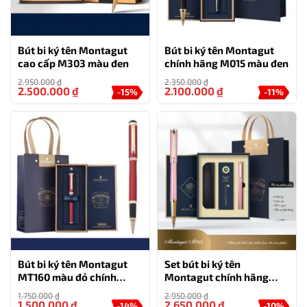
Bút bi ký tên Montagut
Bút bi ký tên Montagut
cao cấp M303 màu đen
chính hãng M015 màu đen
2.950.000
₫
2.350.000
₫
2.500.000
₫
2.100.000
₫
-15%
-11%
Bút bi ký tên Montagut
Set bút bi ký tên
MT160 màu đỏ chính
Montagut chính hãng
hãng món quà tặng cho
M265 màu hồng đính đá
1.750.000
₫
2.950.000
₫
doanh nghiệp
cao cấp
1.500.000
₫
2.650.000
₫
-14%
-10%