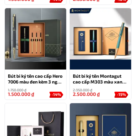
Bút bi ký tên cao cấp Hero
Bút bi ký tên Montagut
7006 màu đen kèm 3 ngòi,
cao cấp M303 màu xanh
hộp và túi hãng
ngọc
1.750.000
₫
2.950.000
₫
1.500.000
₫
2.500.000
₫
-14%
-15%