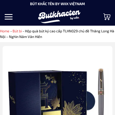
Bỏ
BÚT KHẮC TÊN BY WIIX VIỆTNAM
qua
nội
dung
Home
-
Bút bi
-
Hộp quà bút ký cao cấp TLHN029 chủ đề Thăng Long Hà
Nội – Nghìn Năm Văn Hiến