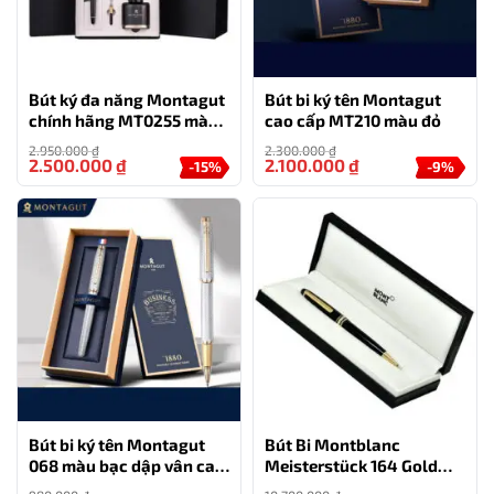
Bút ký đa năng Montagut
Bút bi ký tên Montagut
chính hãng MT0255 màu
cao cấp MT210 màu đỏ
đen
2.950.000
₫
2.300.000
₫
2.500.000
₫
2.100.000
₫
-15%
-9%
Bút bi ký tên Montagut
Bút Bi Montblanc
068 màu bạc dập vân cao
Meisterstück 164 Gold
cấp quà tặng doanh
Coated Classique