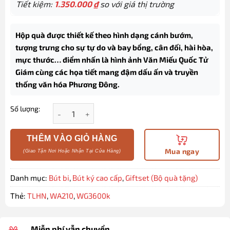
Tiết kiệm:
1.350.000
₫
so với giá thị trường
Hộp quà được thiết kế theo hình dạng cánh bướm,
tượng trưng cho sự tự do và bay bổng, cân đối, hài hòa,
mực thước… điểm nhấn là hình ảnh Văn Miếu Quốc Tử
Giám cùng các họa tiết mang đậm dấu ấn và truyền
thống văn hóa Phương Đông.
Số lượng:
Hộp quà bút ký cao cấp TLHN029 chủ đề Thăng Long
THÊM VÀO GIỎ HÀNG
Mua ngay
Danh mục:
Bút bi
,
Bút ký cao cấp
,
Giftset (Bộ quà tặng)
Thẻ:
TLHN
,
WA210
,
WG3600k
Miễn phí vẫn chuyển