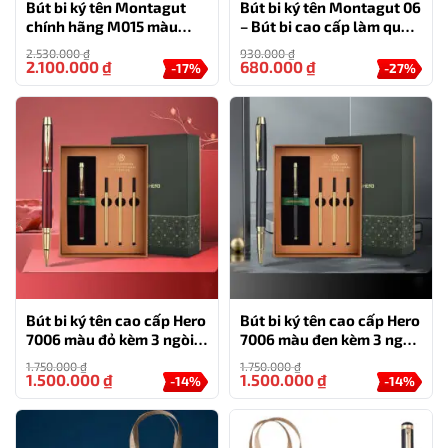
Bút bi ký tên Montagut
Bút bi ký tên Montagut 06
chính hãng M015 màu
– Bút bi cao cấp làm quà
xanh
tặng sếp
2.530.000
₫
930.000
₫
2.100.000
₫
680.000
₫
-17%
-27%
Bút bi ký tên cao cấp Hero
Bút bi ký tên cao cấp Hero
7006 màu đỏ kèm 3 ngòi,
7006 màu đen kèm 3 ngòi,
hộp và túi hãng
hộp và túi hãng
1.750.000
₫
1.750.000
₫
1.500.000
₫
1.500.000
₫
-14%
-14%