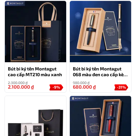
Bút bi ký tên Montagut
Bút bi ký tên Montagut
cao cấp MT210 màu xanh
068 màu đen cao cấp kèm
hộp đựng và túi
2.300.000
₫
980.000
₫
2.100.000
₫
680.000
₫
-9%
-31%