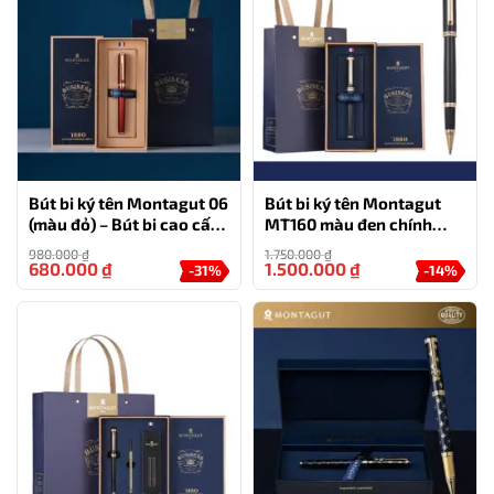
Bút bi ký tên Montagut 06
Bút bi ký tên Montagut
(màu đỏ) – Bút bi cao cấp
MT160 màu đen chính
làm quà tặng sếp
hãng
980.000
₫
1.750.000
₫
680.000
₫
1.500.000
₫
-31%
-14%