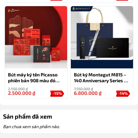
Bút máy ký tên Picasso
Bút ký Montagut M815 –
phiên bản 908 màu đỏ
140 Anniversary Series –
đặc biệt
phiên bản đặc biệt kỷ
2.950.000
₫
7.950.000
₫
niệm 140 năm của hãng
2.500.000
₫
6.800.000
₫
-15%
-14%
Sản phẩm đã xem
Bạn chưa xem sản phẩm nào.