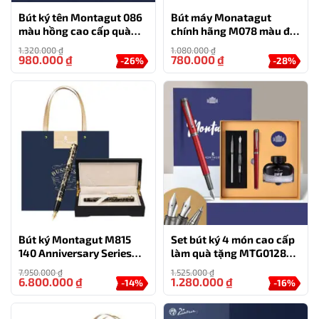
Bút ký tên Montagut 086
Bút máy Monatagut
màu hồng cao cấp quà
chính hãng M078 màu đỏ
tặng sếp nữ (tặng kèm 1 lọ
món quà cao cấp
1.320.000
₫
1.080.000
₫
mực và 2 ngòi thay thế)
980.000
₫
780.000
₫
-26%
-28%
Bút ký Montagut M815
Set bút ký 4 món cao cấp
140 Anniversary Series
làm quà tặng MTG0128
bản đặc biệt kỷ niệm 140
màu đỏ
7.950.000
₫
1.525.000
₫
năm của hãng
6.800.000
₫
1.280.000
₫
-14%
-16%