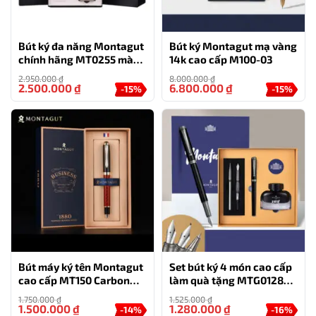
Bút ký đa năng Montagut
Bút ký Montagut mạ vàng
chính hãng MT0255 màu
14k cao cấp M100-03
đen
2.950.000
₫
8.000.000
₫
2.500.000
₫
6.800.000
₫
-15%
-15%
Bút máy ký tên Montagut
Set bút ký 4 món cao cấp
cao cấp MT150 Carbon
làm quà tặng MTG0128
màu đỏ
(màu đen)
1.750.000
₫
1.525.000
₫
1.500.000
₫
1.280.000
₫
-14%
-16%