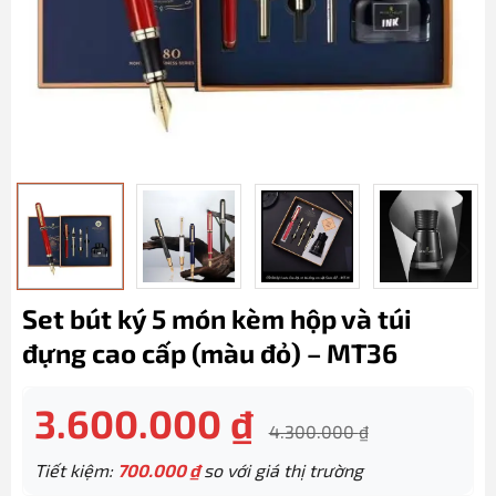
Set bút ký 5 món kèm hộp và túi
đựng cao cấp (màu đỏ) – MT36
3.600.000
₫
4.300.000
₫
Tiết kiệm:
700.000
₫
so với giá thị trường