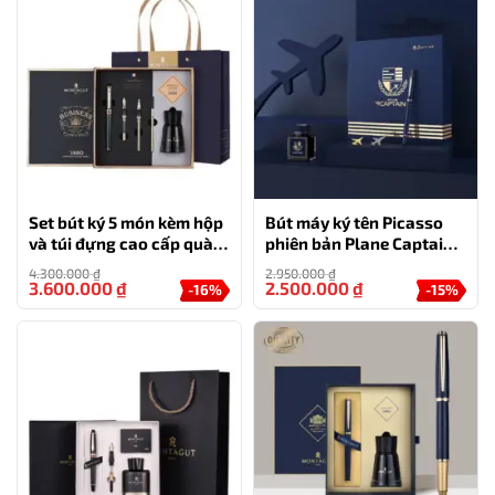
Set bút ký 5 món kèm hộp
Bút máy ký tên Picasso
và túi đựng cao cấp quà
phiên bản Plane Captain
tặng độc đáo (màu đen) –
đặc biệt
4.300.000
₫
2.950.000
₫
MT36
3.600.000
₫
2.500.000
₫
-16%
-15%