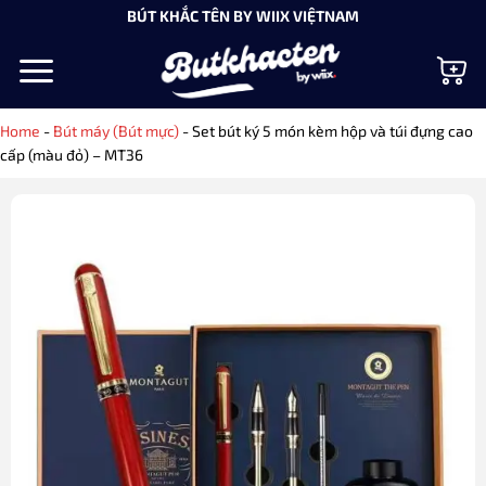
Bỏ
BÚT KHẮC TÊN BY WIIX VIỆTNAM
qua
nội
dung
Home
-
Bút máy (Bút mực)
-
Set bút ký 5 món kèm hộp và túi đựng cao
cấp (màu đỏ) – MT36