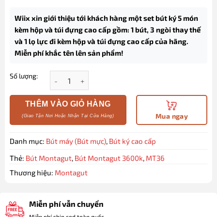
Wiix xin giới thiệu tới khách hàng một set bút ký 5 món
kèm hộp và túi đựng cao cấp gồm: 1 bút, 3 ngòi thay thế
và 1 lọ lực đi kèm hộp và túi đựng cao cấp của hãng.
Miễn phí khắc tên lên sản phẩm!
Số lượng:
Set bút ký 5 món kèm hộp và túi đựng cao cấp (màu
THÊM VÀO GIỎ HÀNG
Mua ngay
Danh mục:
Bút máy (Bút mực)
,
Bút ký cao cấp
Thẻ:
Bút Montagut
,
Bút Montagut 3600k
,
MT36
Thương hiệu:
Montagut
Miễn phí vẫn chuyển
Miễn phí ship cod toàn quốc