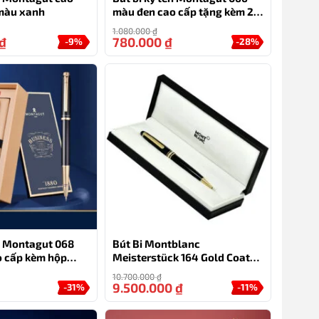
màu xanh
màu đen cao cấp tặng kèm 2
ngòi thay thế
1.080.000
₫
₫
780.000
₫
-9%
-28%
ên Montagut 068
Bút Bi Montblanc
o cấp kèm hộp
Meisterstück 164 Gold Coated
Classique
10.700.000
₫
9.500.000
₫
-31%
-11%