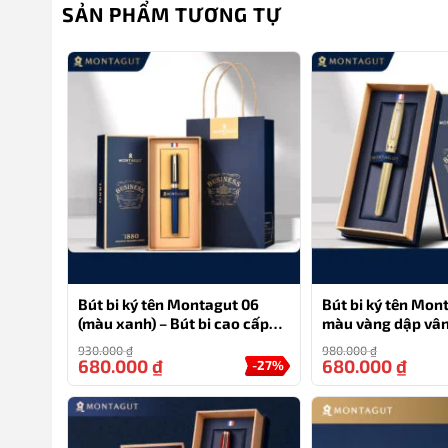
SẢN PHẨM TƯƠNG TỰ
Bút bi ký tên Montagut 06
Bút bi ký tên Mon
Set bút bi ký tên Montagut 066 chính hãng màu đen dập vâ
(màu xanh) – Bút bi cao cấp
màu vàng dập vân
làm quà tặng sếp
kèm hộp đựng và 
930.000
₫
980.000
₫
680.000
₫
680.000
₫
-27%
Với sự kết hợp độc đáo của màu đen dập vân,
bút ký 
mà còn là biểu tượng của sự sang trọng và tinh tế. T
cách đẳng cấp. Bộ sản phẩm gồm: 1 bút, 2 ngòi thay th