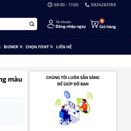
08:00 - 17:00
0824263789
0
Tài khoản
Đăng nhập ngay
Giỏ hàng
BIZNER
CHỌN FONT
LIÊN HỆ
ãng màu
CHÚNG TÔI LUÔN SẴN SÀNG
ĐỂ GIÚP ĐỠ BẠN