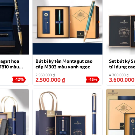
 chính hãng màu đen dập vân
òn là tượng trưng cho sự lịch thiệp và sang trọng. Với kỹ
 còn là một tác phẩm nghệ thuật.
tagut họa
Bút bi ký tên Montagut cao
Set bút ký 
HỖ TRỢ
T810 màu
cấp M303 màu xanh ngọc
túi đựng ca
MT36
0777.444.666
2.950.000
₫
4.300.000
₫
2.500.000
₫
3.600.00
-12%
-15%