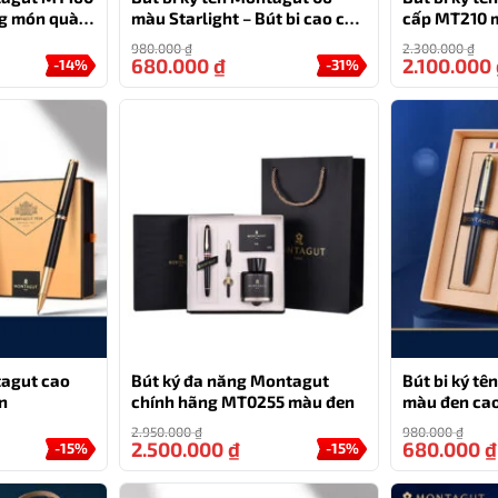
ng món quà
màu Starlight – Bút bi cao cấp
cấp MT210 
ghiệp
làm quà tặng sếp
980.000
₫
2.300.000
₫
680.000
₫
2.100.000
-14%
-31%
tagut cao
Bút ký đa năng Montagut
Bút bi ký t
n
chính hãng MT0255 màu đen
màu đen ca
đựng và túi
2.950.000
₫
980.000
₫
2.500.000
₫
680.000
₫
-15%
-15%