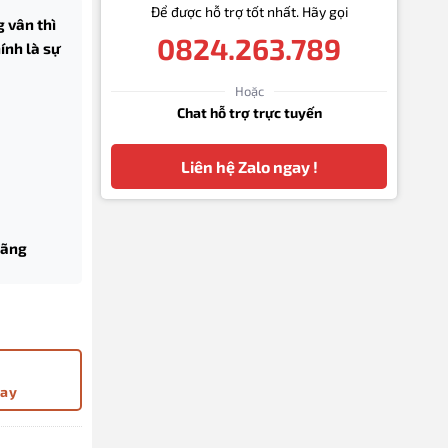
Để được hỗ trợ tốt nhất. Hãy gọi
 vân thì
0824.263.789
ính là sự
Hoặc
Chat hỗ trợ trực tuyến
Liên hệ Zalo ngay !
hãng
n dập vân số lượng
gay