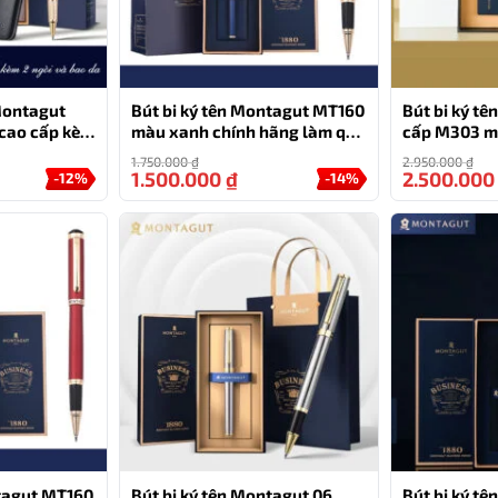
 giấy của hãng
hức năng viết mà còn là một món quà tặng lý tưởng.
 hộp đựng cao cấp và túi giấy sang trọng, tạo nên một
 Montagut
Bút bi ký tên Montagut MT160
Bút bi ký t
cao cấp kèm
màu xanh chính hãng làm quà
cấp M303 m
tặng
1.750.000
₫
2.950.000
₫
1.500.000
₫
2.500.00
-12%
-14%
ntagut MT160
Bút bi ký tên Montagut 06
Bút bi ký t