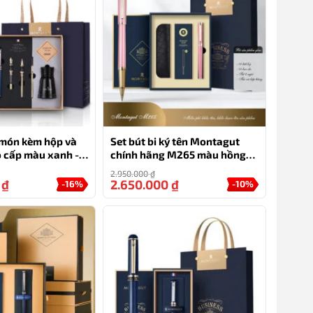
5 món kèm hộp và
Set bút bi ký tên Montagut
o cấp màu xanh -
chính hãng M265 màu hồng
đính đá cao cấp
2.950.000
₫
0
₫
2.650.000
₫
-16%
-10%