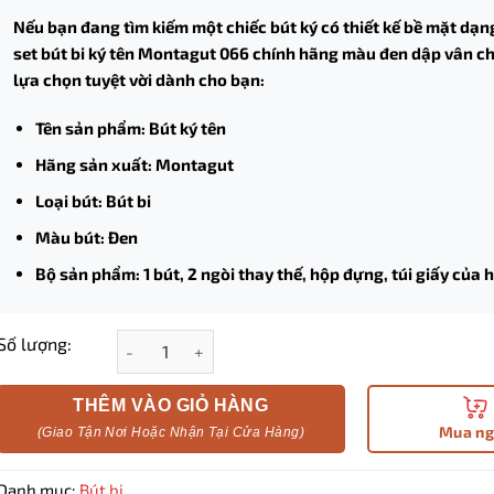
Nếu bạn đang tìm kiếm một chiếc bút ký có thiết kế bề mặt dạng
set bút bi ký tên Montagut 066 chính hãng màu đen dập vân ch
lựa chọn tuyệt vời dành cho bạn:
Tên sản phẩm: Bút ký tên
Hãng sản xuất: Montagut
Loại bút: Bút bi
Màu bút: Đen
Bộ sản phẩm: 1 bút, 2 ngòi thay thế, hộp đựng, túi giấy của 
Set bút bi ký tên Montagut 066 chính hãng màu đe
Số lượng:
THÊM VÀO GIỎ HÀNG
Mua n
Danh mục:
Bút bi