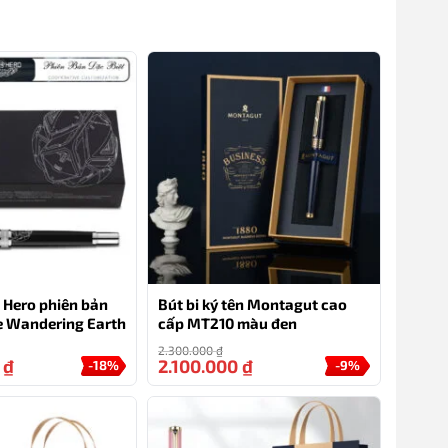
n Hero phiên bản
Bút bi ký tên Montagut cao
he Wandering Earth
cấp MT210 màu đen
2.300.000
₫
0
₫
2.100.000
₫
-18%
-9%