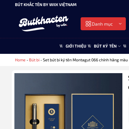
Bỏ
BÚT KHẮC TÊN BY WIIX VIỆTNAM
qua
nội
Danh mục
dung
GIỚI THIỆU
BÚT KÝ TÊN
Home
-
Bút bi
-
Set bút bi ký tên Montagut 066 chính hãng màu