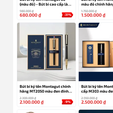
(màu đỏ) – Bút bi cao cấp làm
màu đỏ chính hã
quà tặng sếp
tặng cho doanh n
980.000
₫
1.750.000
₫
680.000
₫
1.500.000
₫
-31%
Bút bi ký tên Montagut chính
Bút bi ký tên Mon
hãng MT2050 màu đen đính
cấp M303 màu đe
đá quà tặng cá nhân
2.300.000
₫
2.950.000
₫
2.100.000
₫
2.500.000
₫
-9%