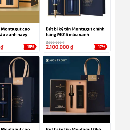
ên Montagut cao
Bút bi ký tên Montagut chính
àu xanh navy
hãng M015 màu xanh
2.530.000
₫
0
₫
2.100.000
₫
-15%
-17%
ên Montagut cao
Bút bi ký tên Montagut 066