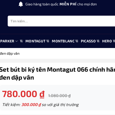
Giao hàng toàn quốc
MIỄN PHÍ
cho mọi đơn
Tìm
kiếm:
PARKER
MONTAGUT
MONTBLANC
PICASSO
HERO
 đen dập vân
Set bút bi ký tên Montagut 066 chính h
đen dập vân
780.000
₫
1.080.000
₫
Tiết kiệm:
300.000
₫
so với giá thị trường