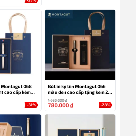
ên Montagut 068
Bút bi ký tên Montagut 066
ht cao cấp kèm
màu đen cao cấp tặng kèm 2
 túi
ngòi thay thế
1.080.000
₫
780.000
₫
-31%
-28%