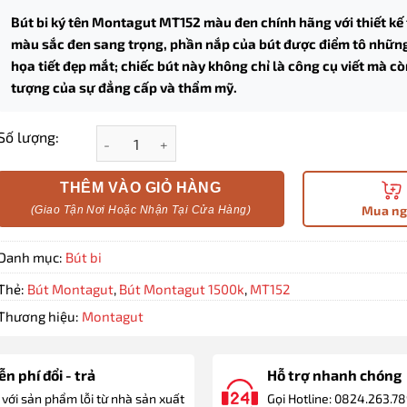
Bút bi ký tên Montagut MT152 màu đen chính hãng với thiết kế 
màu sắc đen sang trọng, phần nắp của bút được điểm tô nhữn
họa tiết đẹp mắt; chiếc bút này không chỉ là công cụ viết mà cò
tượng của sự đẳng cấp và thẩm mỹ.
Bút bi ký tên Montagut MT152 màu đen chính hãng
Số lượng:
THÊM VÀO GIỎ HÀNG
Mua n
Danh mục:
Bút bi
Thẻ:
Bút Montagut
,
Bút Montagut 1500k
,
MT152
Thương hiệu:
Montagut
n phí đổi - trả
Hỗ trợ nhanh chóng
 với sản phẩm lỗi từ nhà sản xuất
Gọi Hotline: 0824.263.7