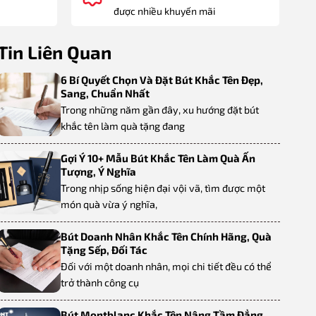
được nhiều khuyến mãi
Tin Liên Quan
6 Bí Quyết Chọn Và Đặt Bút Khắc Tên Đẹp,
Sang, Chuẩn Nhất
Trong những năm gần đây, xu hướng đặt bút
khắc tên làm quà tặng đang
Gợi Ý 10+ Mẫu Bút Khắc Tên Làm Quà Ấn
Tượng, Ý Nghĩa
Trong nhịp sống hiện đại vội vã, tìm được một
món quà vừa ý nghĩa,
Bút Doanh Nhân Khắc Tên Chính Hãng, Quà
Tặng Sếp, Đối Tác
Đối với một doanh nhân, mọi chi tiết đều có thể
trở thành công cụ
Bút Montblanc Khắc Tên Nâng Tầm Đẳng