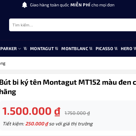
Giao hàng toàn quốc
MIỄN PHÍ
cho mọi đơn
Tìm
kiếm:
PARKER
MONTAGUT
MONTBLANC
PICASSO
HERO
ãng
Bút bi ký tên Montagut MT152 màu đen 
hãng
1.500.000
₫
1.750.000
₫
Tiết kiệm:
250.000
₫
so với giá thị trường