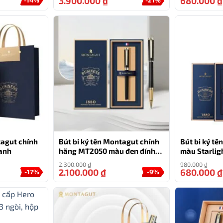
3.900.000
₫
680.000
₫
tagut chính
Bút bi ký tên Montagut chính
Bút bi ký t
anh
hãng MT2050 màu đen đính
màu Starlig
đá quà tặng cá nhân
hộp đựng và
2.300.000
₫
980.000
₫
2.100.000
₫
680.000
₫
-17%
-9%