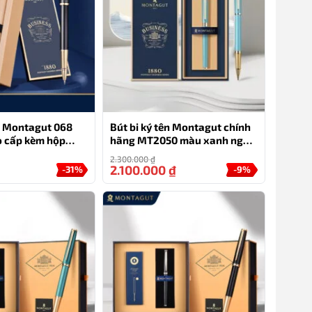
ên Montagut 068
Bút bi ký tên Montagut chính
o cấp kèm hộp
hãng MT2050 màu xanh ngọc
đính đá
2.300.000
₫
2.100.000
₫
-31%
-9%