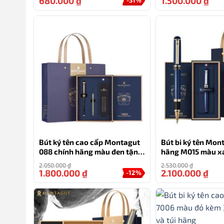
680.000
₫
1.500.000
₫
Bút ký tên cao cấp Montagut
Bút bi ký tên Mon
088 chính hãng màu đen tặng
hãng M015 màu x
kèm 3 ngòi, túi và hộp
2.050.000
₫
2.530.000
₫
1.800.000
₫
2.100.000
₫
-12%