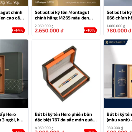
tagut chính
Set bút bi ký tên Montagut
Set bút bi k
en cao cấp
chính hãng M265 màu đen
066 chính h
đính đá cao cấp
vân
2.950.000
₫
1.080.000
₫
2.650.000
₫
780.000
₫
-14%
-10%
52 không chỉ là công cụ viết mà còn là một phụ kiện thời
 từ thương hiệu
bút Montagut chính hãng
uy tín. Điều này
vụ hỗ trợ khách hàng tốt nhất.
HỖ TRỢ
0777.444.666
cấp Hero
Bút bi ký tên Hero phiên bản
Bút bi ký t
 3 ngòi, hộp
đặc biệt 767 đa sắc món quà
(màu xanh) –
tặng độc đáo
làm quà tặn
4.950.000
₫
930.000
₫
-14%
-21%