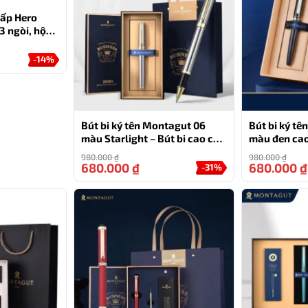
cấp Hero
3 ngòi, hộp
-14%
Bút bi ký tên Montagut 06
Bút bi ký t
màu Starlight – Bút bi cao cấp
màu đen ca
làm quà tặng sếp
đựng và túi
980.000
₫
980.000
₫
680.000
₫
680.000
₫
-31%
t MT152 màu đen chính hãng
n quà tặng tuyệt vời cho gia đình, bạn bè hoặc đối tác
hắc chắn ghi điểm trong mắt người nhận. Tặng một chiếc
công cụ viết, mà còn là gửi gắm thông điệp về sự trân