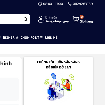
08:00 - 17:00
0824263789
0
Tài khoản
Đăng nhập ngay
Giỏ hàng
BIZNER
CHỌN FONT
LIÊN HỆ
chính
CHÚNG TÔI LUÔN SẴN SÀNG
ĐỂ GIÚP ĐỠ BẠN