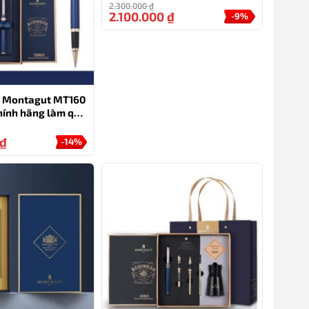
2.300.000
₫
2.100.000
₫
-9%
ên Montagut MT160
ính hãng làm quà
₫
-14%