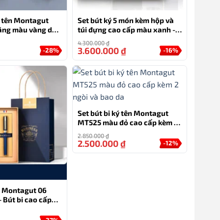
ý tên Montagut
Set bút ký 5 món kèm hộp và
ãng màu vàng dập
túi đựng cao cấp màu xanh -
MT36
4.300.000
₫
3.600.000
₫
-28%
-16%
Set bút bi ký tên Montagut
MT525 màu đỏ cao cấp kèm 2
ngòi và bao da
2.850.000
₫
2.500.000
₫
-12%
ên Montagut 06
 Bút bi cao cấp
g sếp
-27%