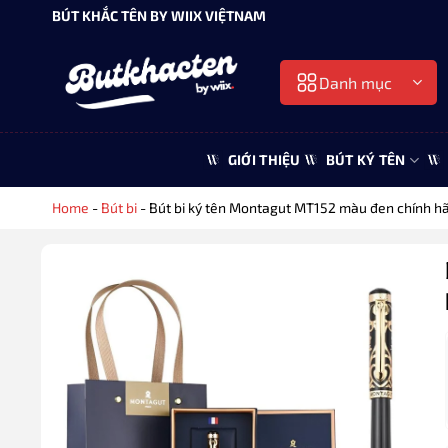
Bỏ
BÚT KHẮC TÊN BY WIIX VIỆTNAM
qua
nội
Danh mục
dung
GIỚI THIỆU
BÚT KÝ TÊN
Home
-
Bút bi
-
Bút bi ký tên Montagut MT152 màu đen chính h