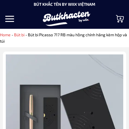
Bỏ
BÚT KHẮC TÊN BY WIIX VIỆTNAM
qua
nội
dung
Home
-
Bút bi
-
Bút bi Picasso 717 RB màu hồng chính hãng kèm hộp và
túi