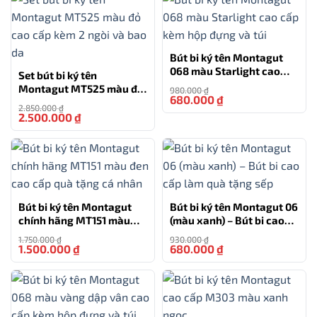
Bút bi ký tên Montagut
068 màu Starlight cao
Set bút bi ký tên
cấp kèm hộp đựng và túi
Montagut MT525 màu đỏ
980.000
₫
680.000
₫
-31%
cao cấp kèm 2 ngòi và
2.850.000
₫
bao da
2.500.000
₫
-12%
Bút bi ký tên Montagut
Bút bi ký tên Montagut 06
chính hãng MT151 màu
(màu xanh) – Bút bi cao
đen cao cấp quà tặng cá
cấp làm quà tặng sếp
1.750.000
₫
930.000
₫
nhân
1.500.000
₫
680.000
₫
-14%
-27%