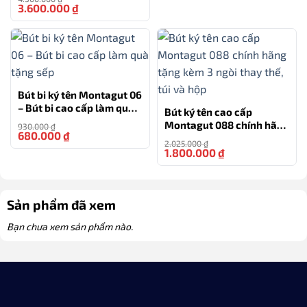
3.600.000
₫
-16%
Bút bi ký tên Montagut 06
– Bút bi cao cấp làm quà
Bút ký tên cao cấp
tặng sếp
Montagut 088 chính hãng
930.000
₫
680.000
₫
-27%
tặng kèm 3 ngòi thay thế,
2.025.000
₫
túi và hộp
1.800.000
₫
-11%
Sản phẩm đã xem
Bạn chưa xem sản phẩm nào.