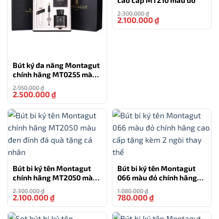
cao cấp MT210 màu đỏ
Bộ sản phẩm
bút bi ký tên cao cấp
Picasso 717RB
2.300.000
₫
2.100.000
₫
không chỉ là một công cụ viết mà còn là một món quà
-9%
tặng tuyệt vời, đặc biệt là với những người yêu thích
văn phòng phẩm và đồ đẹp.
Bút ký đa năng Montagut
chính hãng MT0255 màu
TƯ VẤN
trắng
2.950.000
₫
0777.222.555
2.500.000
₫
-15%
HỖ TRỢ
0777.444.666
Bút bi ký tên Montagut
Bút bi ký tên Montagut
chính hãng MT2050 màu
066 màu đỏ chính hãng
đen đính đá quà tặng cá
cao cấp tặng kèm 2 ngòi
2.300.000
₫
1.080.000
₫
nhân
thay thế
2.100.000
₫
780.000
₫
-9%
-28%