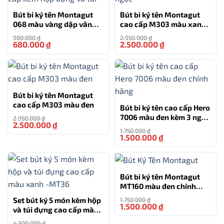
Bút bi ký tên Montagut
Bút bi ký tên Montagut
068 màu vàng dập vân
cao cấp M303 màu xanh
cao cấp kèm hộp đựng và
ngọc
980.000
₫
2.950.000
₫
túi
680.000
₫
2.500.000
₫
-31%
-15%
Bút bi ký tên Montagut
cao cấp M303 màu đen
Bút bi ký tên cao cấp Hero
7006 màu đen kèm 3 ngòi,
2.950.000
₫
2.500.000
₫
-15%
hộp và túi hãng
1.750.000
₫
1.500.000
₫
-14%
Bút bi ký tên Montagut
MT160 màu đen chính
hãng
Set bút ký 5 món kèm hộp
1.750.000
₫
1.500.000
₫
-14%
và túi đựng cao cấp màu
xanh -MT36
4.300.000
₫