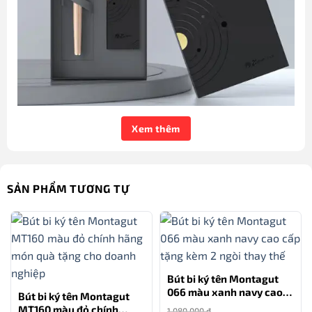
Xem thêm
Bút bi Picasso 717 RB màu hồng chính hãng kèm hộp và túi
Bút được làm từ chất liệu cao cấp, đảm bảo độ bền và
SẢN PHẨM TƯƠNG TỰ
đẹp mắt. Nắp bút nổi bật với phần cài bút được khắc
nổi chữ Y kéo dài khá mềm mại cùng với logo thương
hiệu
bút ký Picasso
được khắc tinh xảo ở phần đai bút
đem đến một sức lôi cuốn tự nhiên.
Bút bi ký tên Montagut
Bút bi Picasso 717 RB màu hồng chính hãng
066 màu xanh navy cao
Bút bi ký tên Montagut
kèm hộp và túi
cấp tặng kèm 2 ngòi thay
MT160 màu đỏ chính
1.080.000
₫