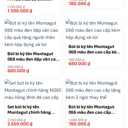
thế
780.000
₫
-28%
hãng món quà tặng cho
Thiết Kế Sang Trọng: Với thiết kế sang trọng, bút ký tên
1.750.000
₫
doanh nghiệp
1.500.000
₫
-14%
cao cấp Picasso 717RB không chỉ là công cụ viết mà
còn là phụ kiện thời trang. Chính sự kết hợp rất tinh tế
giữa đen và màu vàng đã tạo nên 1 cây bút hoàn hảo
về thiết kế và phối màu. Mẫu bút ký sẽ là một lựa chọn
tuyệt vời để dành tặng cho những người quan trọng
Bút bi ký tên Montagut
của bạn, biết được điều đó, chúng tôi mang đến dịch vụ
068 màu đen cao cấp kèm
Bút bi ký tên Montagut
khắc tên lên bút
.
hộp đựng và túi
068 màu đen dập vân cao
980.000
₫
680.000
₫
-31%
cấp quà tặng người thân
980.000
₫
kèm hộp đựng và túi
680.000
₫
-31%
TƯ VẤN
0777.222.555
Set bút bi ký tên
Bút bi ký tên Montagut
HỖ TRỢ
Montagut chính hãng
066 màu đen cao cấp
M265 màu hồng đính đá
tặng kèm 2 ngòi thay thế
0777.444.666
2.950.000
₫
1.080.000
₫
cao cấp
2.650.000
₫
780.000
₫
-10%
-28%