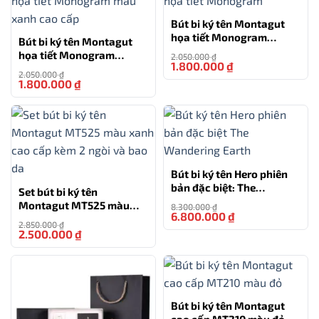
Bút bi ký tên Montagut
họa tiết Monogram
Bút bi ký tên Montagut
MT810 cao cấp (màu đen)
họa tiết Monogram
2.050.000
₫
1.800.000
₫
-12%
MT810 màu xanh cao cấp
2.050.000
₫
1.800.000
₫
-12%
Bút bi Picasso 717 RB màu trắng chính hãng kèm hộp và túi
Ngòi bút thiết kế thông minh cho những nét chữ viết
Bút bi ký tên Hero phiên
mềm mại thanh mảnh đậm nhạt tùy theo ý muốn.
bản đặc biệt: The
Set bút bi ký tên
Wandering Earth
Montagut MT525 màu
8.300.000
₫
Ruột bút chất lượng cao giúp việc viết trở nên mượt
6.800.000
₫
-18%
xanh cao cấp kèm 2 ngòi
2.850.000
₫
mà và sắc nét. Có thể đổi ruột bút để trải nghiệm nhiều
và bao da
2.500.000
₫
-12%
màu sắc khác nhau. Hộp quà được thiết kế theo chủ đề
Thiên Văn, tạo điểm nhấn độc đáo và tinh tế cho bộ
sản phẩm.Kích thước hộp vừa vặn, dễ dàng mang theo
bên mình.
Bút bi ký tên Montagut