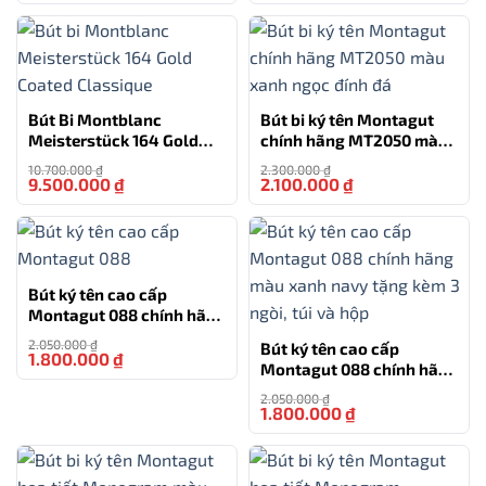
1 Bút ký Picasso 717RB
1 Hộp 3 ruột bút bi Picasso
1 Hộp đựng quà chủ đề Thiên Văn
Bút Bi Montblanc
Bút bi ký tên Montagut
Kích thước: 11,5x19cm
Meisterstück 164 Gold
chính hãng MT2050 màu
Coated Classique
xanh ngọc đính đá
10.700.000
₫
2.300.000
₫
Màu sắc bút: Hồng
9.500.000
₫
2.100.000
₫
-11%
-9%
Bút ký tên cao cấp
Montagut 088 chính hãng
màu đen tặng kèm 3 ngòi,
2.050.000
₫
Bút ký tên cao cấp
túi và hộp
1.800.000
₫
-12%
Montagut 088 chính hãng
màu xanh navy tặng kèm
2.050.000
₫
3 ngòi, túi và hộp
1.800.000
₫
-12%