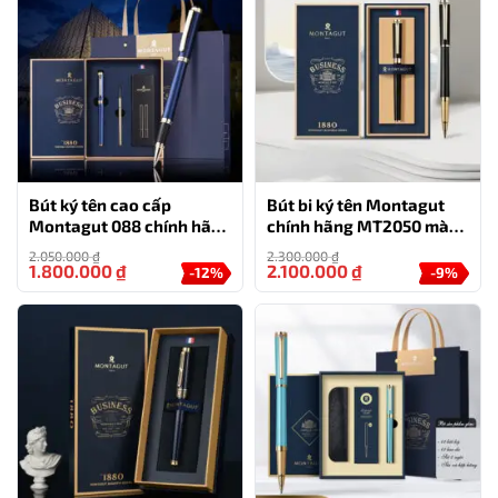
Bút ký tên cao cấp
Bút bi ký tên Montagut
Montagut 088 chính hãng
chính hãng MT2050 màu
màu xanh navy tặng kèm
đen đính đá quà tặng cá
2.050.000
₫
2.300.000
₫
3 ngòi, túi và hộp
nhân
1.800.000
₫
2.100.000
₫
-12%
-9%