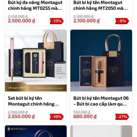
Bút ký đa năng Montagut
Bút bi ký tên Montagut
0777.444.666
chính hãng MT0255 màu
chính hãng MT2050 màu
đen
xanh ngọc đính đá
2.950.000
₫
2.300.000
₫
2.500.000
₫
2.100.000
₫
-15%
-9%
Set bút bi ký tên
Bút bi ký tên Montagut 06
Montagut chính hãng
– Bút bi cao cấp làm quà
M265 màu hồng đính đá
tặng sếp
2.950.000
₫
930.000
₫
cao cấp
2.650.000
₫
680.000
₫
-10%
-27%