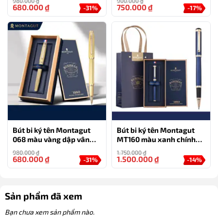
980.000
₫
900.000
₫
doanh nhân
680.000
₫
750.000
₫
-31%
-17%
Bút bi ký tên Montagut
Bút bi ký tên Montagut
068 màu vàng dập vân
MT160 màu xanh chính
cao cấp kèm hộp đựng và
hãng làm quà tặng
980.000
₫
1.750.000
₫
túi
680.000
₫
1.500.000
₫
-31%
-14%
Sản phẩm đã xem
Bạn chưa xem sản phẩm nào.