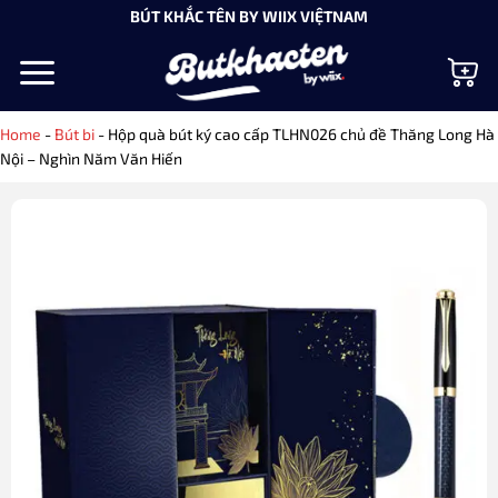
Bỏ
BÚT KHẮC TÊN BY WIIX VIỆTNAM
qua
nội
dung
Home
-
Bút bi
-
Hộp quà bút ký cao cấp TLHN026 chủ đề Thăng Long Hà
Nội – Nghìn Năm Văn Hiến