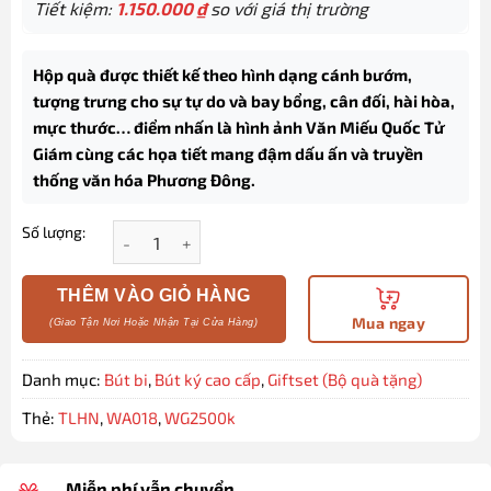
Tiết kiệm:
1.150.000
₫
so với giá thị trường
Hộp quà được thiết kế theo hình dạng cánh bướm,
tượng trưng cho sự tự do và bay bổng, cân đối, hài hòa,
mực thước… điểm nhấn là hình ảnh Văn Miếu Quốc Tử
Giám cùng các họa tiết mang đậm dấu ấn và truyền
thống văn hóa Phương Đông.
Số lượng:
Hộp quà bút ký cao cấp TLHN026 chủ đề Thăng Long
THÊM VÀO GIỎ HÀNG
Mua ngay
Danh mục:
Bút bi
,
Bút ký cao cấp
,
Giftset (Bộ quà tặng)
Thẻ:
TLHN
,
WA018
,
WG2500k
Miễn phí vẫn chuyển