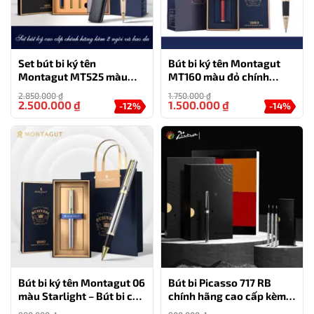
Set bút bi ký tên
Bút bi ký tên Montagut
Montagut MT525 màu
MT160 màu đỏ chính
xanh cao cấp kèm 2 ngòi
hãng món quà tặng cho
2.850.000
₫
1.750.000
₫
và bao da
doanh nghiệp
2.500.000
₫
1.500.000
₫
-12%
-14%
Bút bi ký tên Montagut 06
Bút bi Picasso 717 RB
màu Starlight – Bút bi cao
chính hãng cao cấp kèm
cấp làm quà tặng sếp
hộp và túi – quà tặng cho