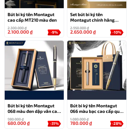
Bút bi ký tên Montagut
Set bút bi ký tên
cao cấp MT210 màu đen
Montagut chính hãng
M265 màu Xanh ngọc
2.300.000
₫
2.950.000
₫
đính đá cao cấp
2.100.000
₫
2.650.000
₫
-9%
-10%
Bút bi ký tên Montagut
Bút bi ký tên Montagut
068 màu đen dập vân cao
066 màu bạc cao cấp quà
cấp quà tặng người thân
tặng doanh nghiệp (tặng
980.000
₫
1.080.000
₫
kèm hộp đựng và túi
kèm 2 ngòi thay thế)
680.000
₫
780.000
₫
-31%
-28%