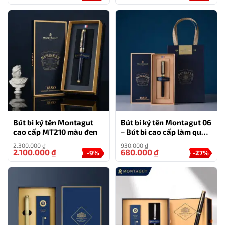
khi sử dụng.
Kiểu dáng tinh tế
Bút bi Montagut 068 màu xám dập vân có kiểu dáng
tinh tế và đẳng cấp. Màu sắc xám vân lấp lánh tạo nên
điểm nhấn nổi bật và cuốn hút cho bút, tạo ra vẻ đẹp
độc đáo và cá tính cho người sử dụng. Bút bi này chắc
chắn sẽ ghi điểm với những ai yêu thích sự sang trọng
và đẳng cấp.
Bút bi ký tên Montagut
Bút bi ký tên Montagut 06
cao cấp MT210 màu đen
– Bút bi cao cấp làm quà
Tên sản phẩm: Montagut 068 xám dập vân
tặng sếp
2.300.000
₫
930.000
₫
2.100.000
₫
680.000
₫
Loại bút: Bút bi
-9%
-27%
Thương hiệu: Montagut
Chất liệu: Kim loại