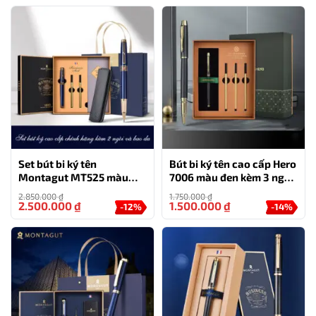
Set bút bi ký tên
Bút bi ký tên cao cấp Hero
Montagut MT525 màu
7006 màu đen kèm 3 ngòi,
xanh cao cấp kèm 2 ngòi
hộp và túi hãng
2.850.000
₫
1.750.000
₫
và bao da
2.500.000
₫
1.500.000
₫
-12%
-14%