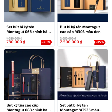
Set bút bi ký tên
Bút bi ký tên Montagut
Montagut 066 chính hãng
cao cấp M303 màu đen
màu vàng dập vân
1.080.000
₫
2.950.000
₫
780.000
₫
2.500.000
₫
-28%
-15%
Dịch vụ khắc tên/logo miễn phí lên bút
Bút ký tên cao cấp
Set bút bi ký tên
Bộ sản phẩm
bút Montagut chính hãng
068 màu xám
Montagut 088 chính hãng
Montagut MT525 màu