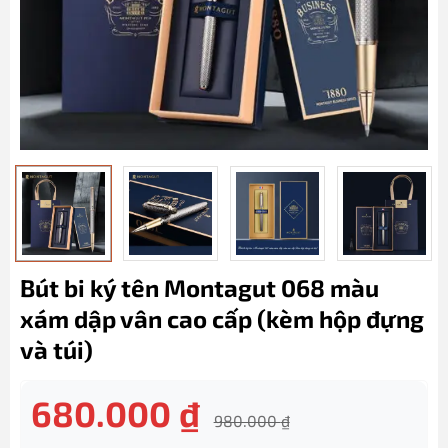
Bút bi ký tên Montagut 068 màu
xám dập vân cao cấp (kèm hộp đựng
và túi)
680.000
₫
980.000
₫