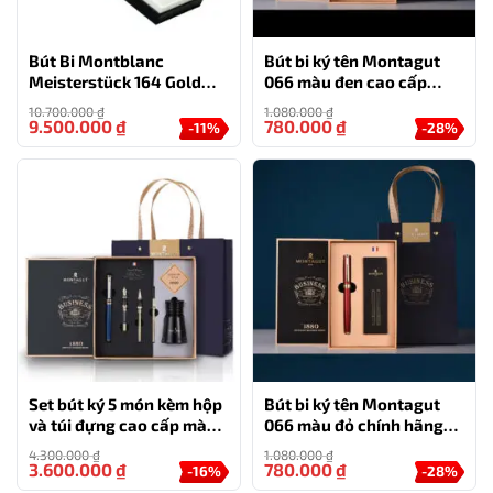
Bút Bi Montblanc
Bút bi ký tên Montagut
Meisterstück 164 Gold
066 màu đen cao cấp
Coated Classique
tặng kèm 2 ngòi thay thế
10.700.000
₫
1.080.000
₫
9.500.000
₫
780.000
₫
-11%
-28%
Set bút ký 5 món kèm hộp
Bút bi ký tên Montagut
và túi đựng cao cấp màu
066 màu đỏ chính hãng
xanh -MT36
cao cấp tặng kèm 2 ngòi
4.300.000
₫
1.080.000
₫
thay thế
3.600.000
₫
780.000
₫
-16%
-28%