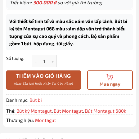
Tiết kiệm:
300.000
₫
so với giá thị trường
Với thiết kế tinh tế và màu sắc xám vân lấp lánh, Bút bi
ký tên Montagut 068 màu xám dập vân trở thành biểu
tượng của sự cao quý và phong cách. Bộ sản phẩm
gồm: 1 bút, hộp đựng, túi giấy.
Số lượng:
Bút bi ký tên Montagut 068 màu xám dập vân cao cấ
THÊM VÀO GIỎ HÀNG
Mua ngay
Danh mục:
Bút bi
Thẻ:
Bút ký Montagut
,
Bút Montagut
,
Bút Montagut 680k
Thương hiệu:
Montagut