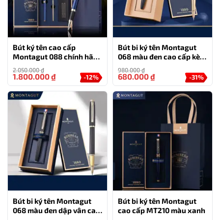
Bút ký tên cao cấp
Bút bi ký tên Montagut
Montagut 088 chính hãng
068 màu đen cao cấp kèm
màu xanh navy tặng kèm
hộp đựng và túi
2.050.000
₫
980.000
₫
3 ngòi, túi và hộp
1.800.000
₫
680.000
₫
-12%
-31%
Bút bi ký tên Montagut
Bút bi ký tên Montagut
068 màu đen dập vân cao
cao cấp MT210 màu xanh
cấp quà tặng người thân