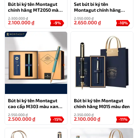
Bút bi ký tên Montagut
Set bút bi ký tên
chính hãng MT2050 màu
Montagut chính hãng
xanh ngọc đính đá
M265 màu hồng đính đá
2.300.000
₫
2.950.000
₫
cao cấp
2.100.000
₫
2.650.000
₫
-9%
-10%
Bút bi ký tên Montagut
Bút bi ký tên Montagut
cao cấp M303 màu xanh
chính hãng M015 màu đen
ngọc
2.950.000
₫
2.350.000
₫
2.500.000
₫
2.100.000
₫
-15%
-11%
Bút bi ký tên Montagut 068 màu xám dập vân cao cấp