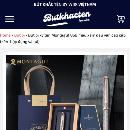
Bỏ
BÚT KHẮC TÊN BY WIIX VIỆTNAM
qua
nội
dung
Home
-
Bút bi
-
Bút bi ký tên Montagut 068 màu xám dập vân cao cấp
(kèm hộp đựng và túi)