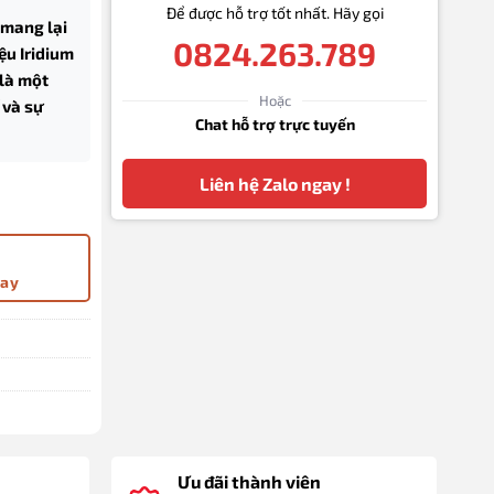
Để được hỗ trợ tốt nhất. Hãy gọi
 mang lại
0824.263.789
ệu Iridium
là một
Hoặc
 và sự
Chat hỗ trợ trực tuyến
Liên hệ Zalo ngay !
 số lượng
gay
Ưu đãi thành viên