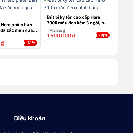
Bút bi ký tên cao cấp Hero
7006 màu đen kèm 3 ngòi, hộp
n Hero phiên bản
và túi hãng
7 đa sắc món quà
1.750.000
₫
1.500.000
₫
-14%
o
0
₫
-21%
Điều khoản