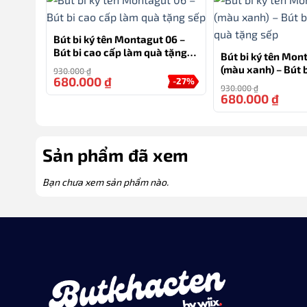
Bút bi ký tên Montagut 06 –
Bút bi cao cấp làm quà tặng
Bút bi ký tên Mon
sếp
(màu xanh) – Bút 
930.000
₫
680.000
₫
-27%
làm quà tặng sếp
930.000
₫
680.000
₫
Sản phẩm đã xem
Bạn chưa xem sản phẩm nào.