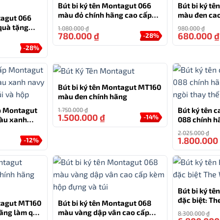
u cầu viết của mình.
Bút bi ký tên Montagut 066
Bút bi ký t
màu đỏ chính hãng cao cấp
màu đen ca
tagut 066
tặng kèm 2 ngòi thay thế
đựng và túi
 và túi hãng, tạo nên một trải nghiệm toàn diện và tiện
quà tặng
1.080.000
₫
980.000
₫
780.000
₫
680.000
₫
-28%
ng kèm 2
đẳng cấp của bút bi Montagut MT085, phản ánh phong cách
-28%
Bút bi ký tên Montagut MT160
màu đen chính hãng
ấp Montagut
Bút ký tên 
1.750.000
₫
1.500.000
₫
-14%
àu xanh
088 chính h
òi, túi và
ngòi thay th
2.025.000
₫
1.800.000
-12%
Bút bi ký tê
Bút bi ký tên Montagut MT085 là một lựa chọn quà tặng lý
đặc biệt: T
ntagut MT160
Bút bi ký tên Montagut 068
ạn.
ãng làm quà
màu vàng dập vân cao cấp
8.300.000
₫