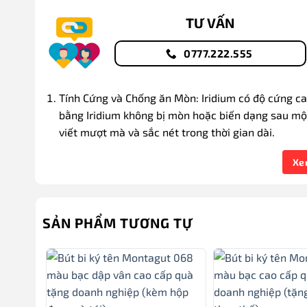
TƯ VẤN
0777.222.555
Tính Cứng và Chống ăn Mòn: Iridium có độ cứng c
bằng Iridium không bị mòn hoặc biến dạng sau một
viết mượt mà và sắc nét trong thời gian dài.
Cảm Giác Cầm Nắm: Bút với ngòi làm bằng Iridium
Xe
mái cho người sử dụng. Điều này làm cho việc viết 
Phong Cách và Đẳng Cấp: Bút làm bằng Iridium thư
thường được làm bằng các vật liệu cao cấp khác n
SẢN PHẨM TƯƠNG TỰ
đẹp mắt.
Dễ Bảo Quản: Do tính chất chống ăn mòn của Iridi
không cần lo lắng về việc ngòi bút bị ăn mòn theo 
Sử Dụng Trong Nhiều Loại Bút: Iridium thường đượ