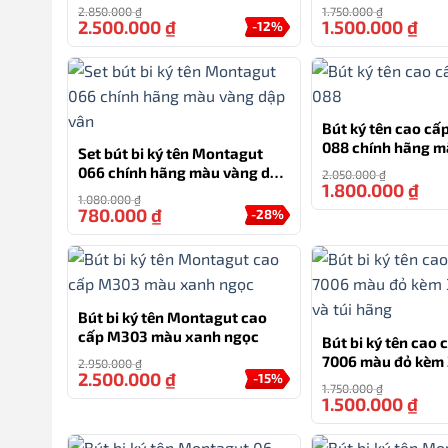
2 ngòi và bao da
tặng
2.850.000
₫
1.750.000
₫
2.500.000
₫
1.500.000
₫
Chúng tôi cam kết miễn phí vận chuyển cho mọi đơn 
-12%
khi nhận hàng, cũng như đổi trả miễn phí trong vòng
viết mà còn là biểu tượng của sự tinh tế và sự sang t
Khám phá và sở hữu ngay Bút bi ký tên Montagut chí
Bút ký tên cao c
thương hiệu Montagut!
088 chính hãng m
Set bút bi ký tên Montagut
kèm 3 ngòi, túi và
066 chính hãng màu vàng dập
2.050.000
₫
1.800.000
₫
vân
1.080.000
₫
TƯ VẤN
780.000
₫
-28%
0777.222.555
Bút bi ký tên Montagut cao
cấp M303 màu xanh ngọc
Bút bi ký tên cao 
7006 màu đỏ kèm 
2.950.000
₫
2.500.000
₫
-15%
và túi hãng
1.750.000
₫
1.500.000
₫