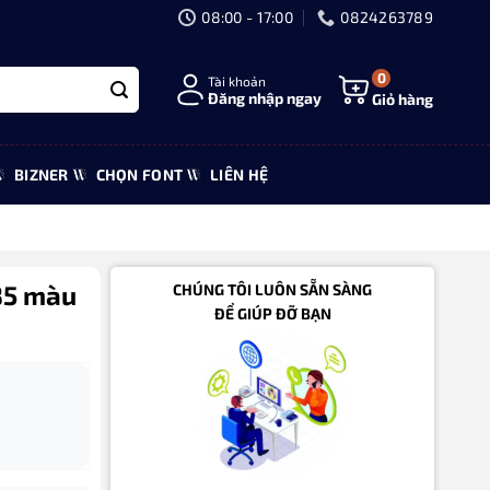
08:00 - 17:00
0824263789
0
Tài khoản
Đăng nhập ngay
Giỏ hàng
BIZNER
CHỌN FONT
LIÊN HỆ
85 màu
CHÚNG TÔI LUÔN SẴN SÀNG
ĐỂ GIÚP ĐỠ BẠN