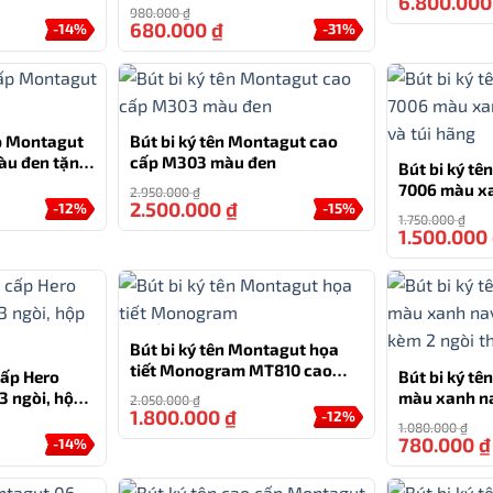
6.800.00
kèm hộp đựng và túi
980.000
₫
680.000
₫
hàng, miễn phí
khắc tên lên bút
, kiểm tra và thanh toán
-14%
-31%
 7 ngày. Set bút ký 4 món này không chỉ là một sản phẩm
rọng.
nh hãng MT085 để trải nghiệm sự đẳng cấp và tiện ích từ
ấp Montagut
Bút bi ký tên Montagut cao
àu đen tặng
cấp M303 màu đen
Bút bi ký tê
 hộp
7006 màu xa
2.950.000
₫
2.500.000
₫
-12%
-15%
hộp và túi 
1.750.000
₫
HỖ TRỢ
1.500.000
0777.444.666
Bút bi ký tên Montagut họa
tiết Monogram MT810 cao
cấp Hero
Bút bi ký t
cấp (màu đen)
3 ngòi, hộp
màu xanh na
2.050.000
₫
1.800.000
₫
-12%
kèm 2 ngòi t
1.080.000
₫
780.000
₫
-14%