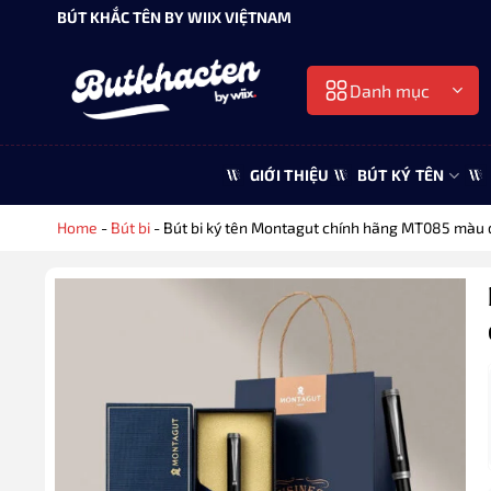
Bỏ
BÚT KHẮC TÊN BY WIIX VIỆTNAM
qua
nội
Danh mục
dung
GIỚI THIỆU
BÚT KÝ TÊN
Home
-
Bút bi
-
Bút bi ký tên Montagut chính hãng MT085 màu