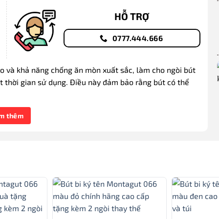
HỖ TRỢ
0777.444.666
ao và khả năng chống ăn mòn xuất sắc, làm cho ngòi bút
 thời gian sử dụng. Điều này đảm bảo rằng bút có thể
 thường mang lại cảm giác cầm nắm nhẹ tay và thoải
m thêm
trở nên dễ dàng và thú vị.
ờng được thiết kế với sự tinh tế và đẳng cấp. Chúng
hư gỗ quý, kim loại chất lượng cao hoặc nhựa acrylic
um, bút này dễ dàng bảo quản và duy trì. Người dùng
thời gian.
c sử dụng cho cả ngòi bút bi và ngòi bút máy, đảm bảo