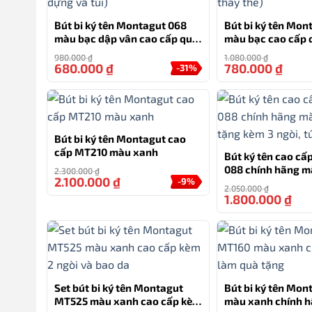
rằng bạn có thể tìm thấy sản phẩm phù hợp với nh
Bút bi ký tên Montagut 068
Bút bi ký tên Mon
Bút Montagut chính hãng
mãT085 đi kèm với hộp đựng
màu bạc dập vân cao cấp quà
màu bạc cao cấp 
tặng doanh nghiệp (kèm hộp
doanh nghiệp (tặ
lợi. Màu đen tinh tế làm nổi bật sự sang trọng và 
980.000
₫
1.080.000
₫
đựng và túi)
ngòi thay thế)
680.000
₫
780.000
₫
-31%
và gu thẩm mỹ của bạn.
Mã sản phẩm: MT085
Loại bút: Bút bi
Bút bi ký tên Montagut cao
Cỡ ngòi: 0.5mm
cấp MT210 màu xanh
Bút ký tên cao c
088 chính hãng m
2.300.000
₫
Chất liệu bút: Iridium
2.100.000
₫
-9%
navy tặng kèm 3 ng
2.050.000
₫
hộp
1.800.000
₫
Màu sắc bút: Đen
Thương hiệu: Montagut
Bộ sản phẩm: Bút, hộp và túi hãng
Với sự kết hợp giữa chất lượng và thiết kế tinh tế, 
Set bút bi ký tên Montagut
Bút bi ký tên Mo
tưởng cho bạn bè, đối tác hoặc người thân yêu của b
MT525 màu xanh cao cấp kèm
màu xanh chính h