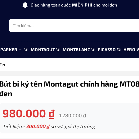
Giao hàng toàn quốc
MIỄN PHÍ
cho mọi đơn
Tìm
kiếm:
PARKER
MONTAGUT
MONTBLANC
PICASSO
HERO
 đen
Bút bi ký tên Montagut chính hãng MT0
đen
980.000
₫
1.280.000
₫
Tiết kiệm:
300.000
₫
so với giá thị trường