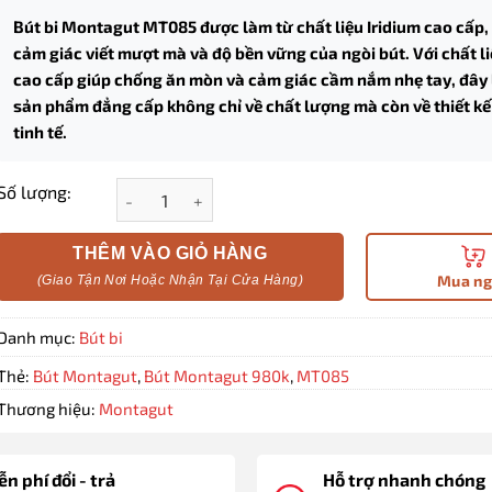
Bút bi Montagut MT085 được làm từ chất liệu Iridium cao cấp,
cảm giác viết mượt mà và độ bền vững của ngòi bút. Với chất li
cao cấp giúp chống ăn mòn và cảm giác cầm nắm nhẹ tay, đây 
sản phẩm đẳng cấp không chỉ về chất lượng mà còn về thiết kế
tinh tế.
Bút bi ký tên Montagut chính hãng MT085 màu đen
Số lượng:
THÊM VÀO GIỎ HÀNG
Mua n
Danh mục:
Bút bi
Thẻ:
Bút Montagut
,
Bút Montagut 980k
,
MT085
Thương hiệu:
Montagut
n phí đổi - trả
Hỗ trợ nhanh chóng