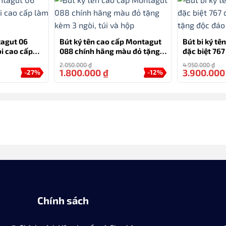
tagut 06
Bút ký tên cao cấp Montagut
Bút bi ký tê
bi cao cấp
088 chính hãng màu đỏ tặng
đặc biệt 76
kèm 3 ngòi, túi và hộp
tặng độc đá
2.050.000
₫
4.950.000
₫
1.800.000
₫
3.900.00
-27%
-12%
Chính sách