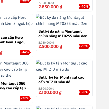
0
₫
-18%
đính đá cao cấp
2.950.000
₫
2.650.000
₫
-10%
Bút ký đa năng Montagut
chính hãng MT0255 màu đen
n cao cấp Hero
nh kèm 3 ngòi,
2.950.000
₫
2.500.000
₫
-15%
hãng
₫
-14%
Bút bi ký tên Montagut cao
cấp MT210 màu đỏ
ên Montagut 066
vy cao cấp tặng
2.300.000
₫
2.100.000
₫
-9%
hay thế
-28%