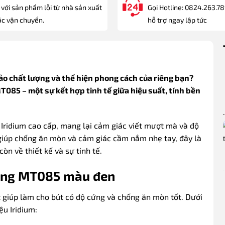
 với sản phẩm lỗi từ nhà sản xuất
Gọi Hotline: 0824.263.7
c vận chuyển.
hỗ trợ ngay lập tức
ảo chất lượng và thể hiện phong cách của riêng bạn?
085 – một sự kết hợp tinh tế giữa hiệu suất, tính bền
ridium cao cấp, mang lại cảm giác viết mượt mà và độ
p giúp chống ăn mòn và cảm giác cầm nắm nhẹ tay, đây là
n về thiết kế và sự tinh tế.
hãng MT085 màu đen
ệt giúp làm cho bút có độ cứng và chống ăn mòn tốt. Dưới
ệu Iridium: