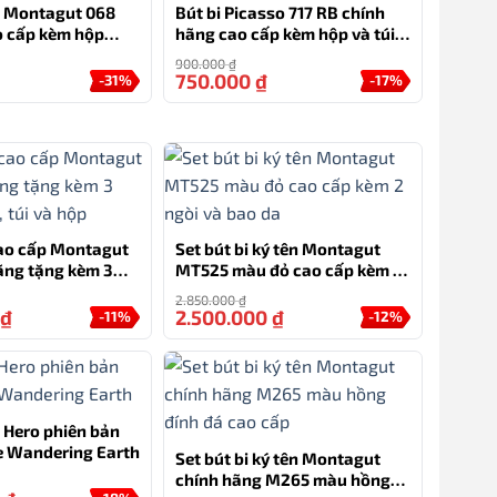
ên Montagut 068
Bút bi Picasso 717 RB chính
o cấp kèm hộp
hãng cao cấp kèm hộp và túi –
quà tặng cho doanh nhân
900.000
₫
750.000
₫
-31%
-17%
cao cấp Montagut
Set bút bi ký tên Montagut
ãng tặng kèm 3
MT525 màu đỏ cao cấp kèm 2
ế, túi và hộp
ngòi và bao da
2.850.000
₫
₫
2.500.000
₫
-11%
-12%
n Hero phiên bản
he Wandering Earth
Set bút bi ký tên Montagut
chính hãng M265 màu hồng