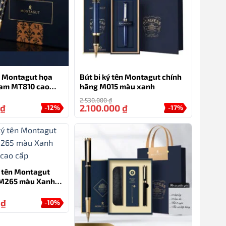
ên Montagut họa
Bút bi ký tên Montagut chính
ram MT810 cao
hãng M015 màu xanh
n)
2.530.000
₫
₫
2.100.000
₫
-12%
-17%
ý tên Montagut
 M265 màu Xanh
á cao cấp
0
₫
-10%