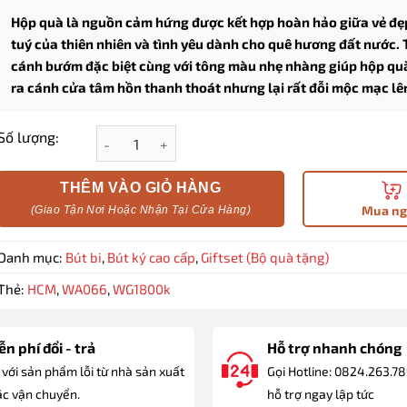
Hộp quà là nguồn cảm hứng được kết hợp hoàn hảo giữa vẻ đẹ
tuý của thiên nhiên và tình yêu dành cho quê hương đất nước. 
cánh bướm đặc biệt cùng với tông màu nhẹ nhàng giúp hộp q
ra cánh cửa tâm hồn thanh thoát nhưng lại rất đỗi mộc mạc lê
Hộp quà bút ký cao cấp HCM014 chủ đề TP. Hồ Chí 
Số lượng:
THÊM VÀO GIỎ HÀNG
Mua n
Danh mục:
Bút bi
,
Bút ký cao cấp
,
Giftset (Bộ quà tặng)
Thẻ:
HCM
,
WA066
,
WG1800k
n phí đổi - trả
Hỗ trợ nhanh chóng
 với sản phẩm lỗi từ nhà sản xuất
Gọi Hotline: 0824.263.7
c vận chuyển.
hỗ trợ ngay lập tức