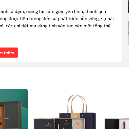
anh lá đậm, mang lại cảm giác yên bình, thanh lịch
ng được liên tưởng đến sự phát triển bền vững, sự hài
 với các chi tiết mạ vàng tinh xảo tạo nên một tổng thể
điểm nhấn cho sản phẩm và đồng thời tôn lên vẻ đẹp của
m thêm
tinh tế của thiết kế mà còn gợi lên hình ảnh cao quý, hiện
ng dịp quan trọng và trang trọng.
HỖ TRỢ
0777.444.666