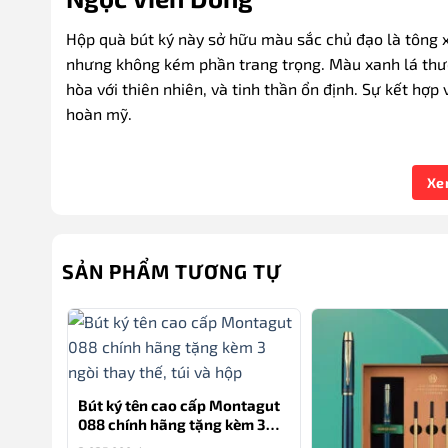
Hộp quà bút ký này sở hữu màu sắc chủ đạo là tông x
nhưng không kém phần trang trọng. Màu xanh lá thườ
hòa với thiên nhiên, và tinh thần ổn định. Sự kết hợp
hoàn mỹ.
Màu vàng đại diện cho sự sang trọng, quý phái, tạo 
Xe
sắc xanh lá. Sự kết hợp này không chỉ làm nổi bật sự 
đại nhưng vẫn giữ được nét cổ điển, phù hợp cho nhữ
SẢN PHẨM TƯƠNG TỰ
TƯ VẤN
0777.222.555
Tên sản phẩm
: HCM014
Bút ký tên cao cấp Montagut
Loại hộp
: Cánh bướm
088 chính hãng tặng kèm 3
ngòi thay thế, túi và hộp