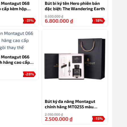
ên Montagut 068
Bút bi ký tên Hero phiên bản
o cấp kèm hộp
đặc biệt: The Wandering Earth
8.300.000
₫
6.800.000
₫
-31%
-18%
ên Montagut 066
h hãng cao cấp
gòi thay thế
-28%
Bút ký đa năng Montagut
chính hãng MT0255 màu
trắng
2.950.000
₫
2.500.000
₫
-15%