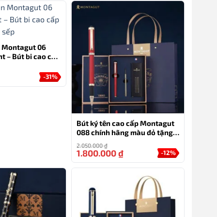
ên Montagut 06
t – Bút bi cao cấp
g sếp
-31%
Bút ký tên cao cấp Montagut
088 chính hãng màu đỏ tặng
kèm 3 ngòi, túi và hộp
2.050.000
₫
1.800.000
₫
-12%