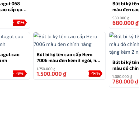
ịch sử và văn hóa quý giá của dân tộc.
tagut 068
Bút bi ký t
cao cấp quà
màu đen ca
p (kèm hộp
đựng và túi
ột sản phẩm không chỉ đẹp về hình thức, mà còn mang ý
980.000
₫
680.000
₫
-31%
. Hộp quà này là biểu tượng tôn vinh những giá trị tinh
m giá trị lịch sử và văn hóa.
HỖ TRỢ
tagut cao
Bút bi ký tên cao cấp Hero
anh
7006 màu đen kèm 3 ngòi, hộp
Bút bi ký t
và túi hãng
0777.444.666
màu đỏ chín
1.750.000
₫
1.500.000
₫
-9%
-14%
tặng kèm 2 n
1.080.000
₫
780.000
₫