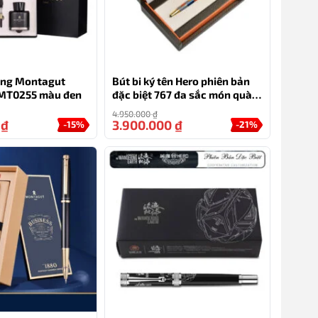
ăng Montagut
Bút bi ký tên Hero phiên bản
 MT0255 màu đen
đặc biệt 767 đa sắc món quà
tặng độc đáo
4.950.000
₫
0
₫
3.900.000
₫
-15%
-21%