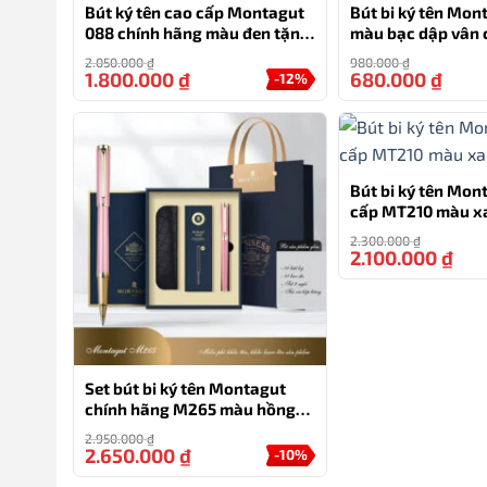
không chỉ là nơi lưu giữ kỷ vật, mà còn đại diện cho l
Bút ký tên cao cấp Montagut
Bút bi ký tên Mon
088 chính hãng màu đen tặng
màu bạc dập vân 
kèm 3 ngòi, túi và hộp
tặng doanh nghiệ
Sự kết hợp giữa búp sen xanh và bảo tàng tạo nên m
2.050.000
₫
980.000
₫
đựng và túi)
1.800.000
₫
680.000
₫
-12%
nghĩa sâu sắc về truyền thống và niềm tự hào dân tộc
thần, vừa là món quà cao cấp, trang nhã, vừa mang đậ
TƯ VẤN
Bút bi ký tên Mon
cấp MT210 màu x
0777.222.555
2.300.000
₫
2.100.000
₫
Set bút bi ký tên Montagut
chính hãng M265 màu hồng
đính đá cao cấp
2.950.000
₫
2.650.000
₫
-10%