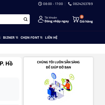
08:00 - 17:00
0824263789
0
Tài khoản
Đăng nhập ngay
Giỏ hàng
BIZNER
CHỌN FONT
LIÊN HỆ
P. Hồ
CHÚNG TÔI LUÔN SẴN SÀNG
ĐỂ GIÚP ĐỠ BẠN