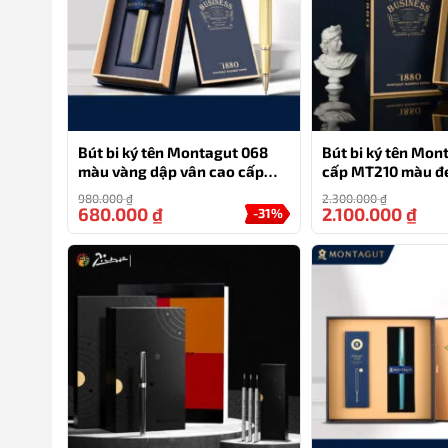
Bút bi ký tên Montagut 068
Bút bi ký tên Mon
màu vàng dập vân cao cấp
cấp MT210 màu đ
kèm hộp đựng và túi
980.000
₫
2.300.000
₫
680.000
₫
2.100.000
₫
-31%