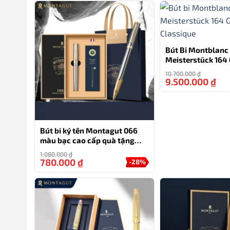
Bút Bi Montblanc
Meisterstück 164
Classique
10.700.000
₫
9.500.000
₫
Bút bi ký tên Montagut 066
màu bạc cao cấp quà tặng
doanh nghiệp (tặng kèm 2
1.080.000
₫
ngòi thay thế)
780.000
₫
-28%