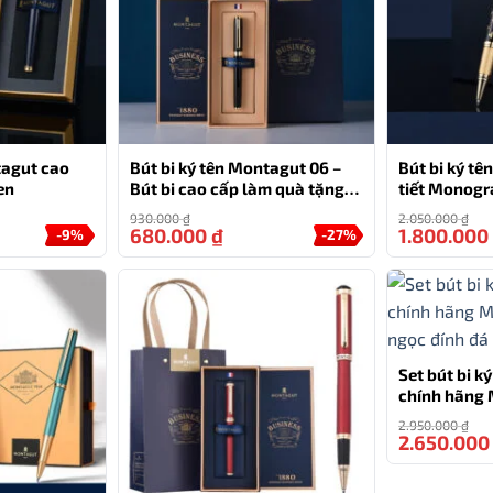
tagut cao
Bút bi ký tên Montagut 06 –
Bút bi ký t
en
Bút bi cao cấp làm quà tặng
tiết Monog
sếp
cấp (màu đe
930.000
₫
2.050.000
₫
680.000
₫
1.800.000
-9%
-27%
Set bút bi k
chính hãng
ngọc đính đ
2.950.000
₫
2.650.00