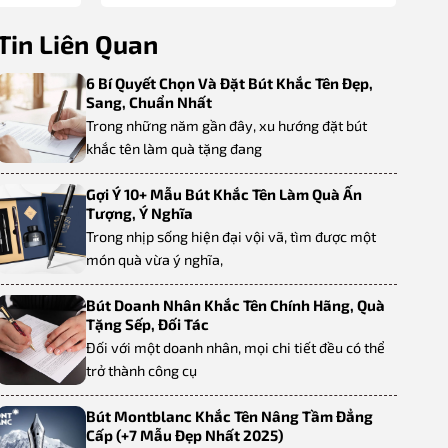
Tin Liên Quan
6 Bí Quyết Chọn Và Đặt Bút Khắc Tên Đẹp,
Sang, Chuẩn Nhất
Trong những năm gần đây, xu hướng đặt bút
khắc tên làm quà tặng đang
Gợi Ý 10+ Mẫu Bút Khắc Tên Làm Quà Ấn
Tượng, Ý Nghĩa
Trong nhịp sống hiện đại vội vã, tìm được một
món quà vừa ý nghĩa,
Bút Doanh Nhân Khắc Tên Chính Hãng, Quà
Tặng Sếp, Đối Tác
Đối với một doanh nhân, mọi chi tiết đều có thể
trở thành công cụ
Bút Montblanc Khắc Tên Nâng Tầm Đẳng
Cấp (+7 Mẫu Đẹp Nhất 2025)