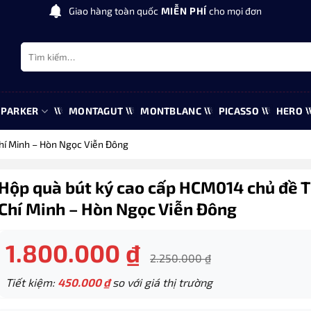
Giao hàng toàn quốc
MIỄN PHÍ
cho mọi đơn
Tìm
kiếm:
PARKER
MONTAGUT
MONTBLANC
PICASSO
HERO
hí Minh – Hòn Ngọc Viễn Đông
Hộp quà bút ký cao cấp HCM014 chủ đề T
Chí Minh – Hòn Ngọc Viễn Đông
1.800.000
₫
2.250.000
₫
Tiết kiệm:
450.000
₫
so với giá thị trường