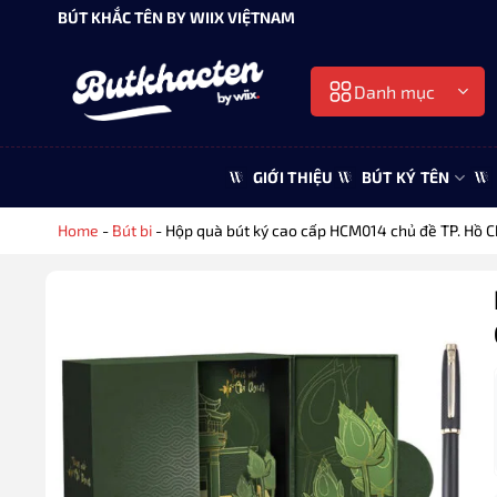
Bỏ
BÚT KHẮC TÊN BY WIIX VIỆTNAM
qua
nội
Danh mục
dung
GIỚI THIỆU
BÚT KÝ TÊN
Home
-
Bút bi
-
Hộp quà bút ký cao cấp HCM014 chủ đề TP. Hồ C