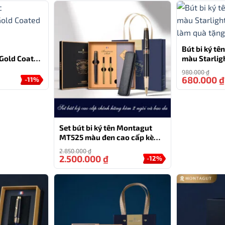
Bút bi ký t
 Gold Coated
màu Starligh
làm quà tặn
980.000
₫
680.000
₫
-11%
Set bút bi ký tên Montagut
MT525 màu đen cao cấp kèm
2 ngòi và bao da
2.850.000
₫
2.500.000
₫
-12%