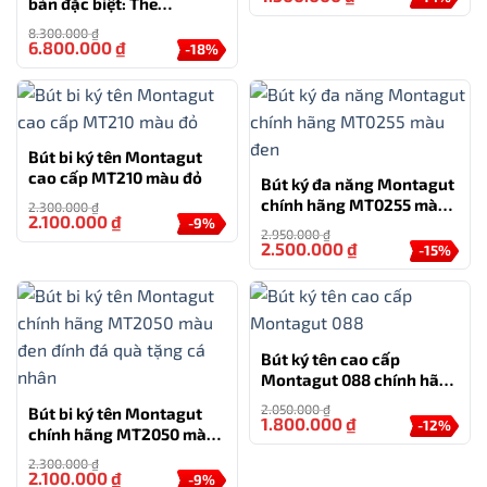
bản đặc biệt: The
Wandering Earth
TƯ VẤN
8.300.000
₫
6.800.000
₫
-18%
0777.222.555
Bút bi ký tên Montagut
HỖ TRỢ
cao cấp MT210 màu đỏ
Bút ký đa năng Montagut
0777.444.666
chính hãng MT0255 màu
2.300.000
₫
2.100.000
₫
-9%
đen
2.950.000
₫
2.500.000
₫
-15%
Sản phẩm:
Hộp quà bút ký
Loại bút:
Bút bi
Cỡ ngòi:
0.7mm
Bút ký tên cao cấp
Màu mực:
Xanh
Montagut 088 chính hãng
màu đen tặng kèm 3 ngòi,
2.050.000
₫
Bút bi ký tên Montagut
Bộ sản phẩm:
01 bút (đã có ngòi); 1 ngòi phụ, bao
túi và hộp
1.800.000
₫
-12%
chính hãng MT2050 màu
da, hộp và túi hãng
đen đính đá quà tặng cá
2.300.000
₫
nhân
2.100.000
₫
-9%