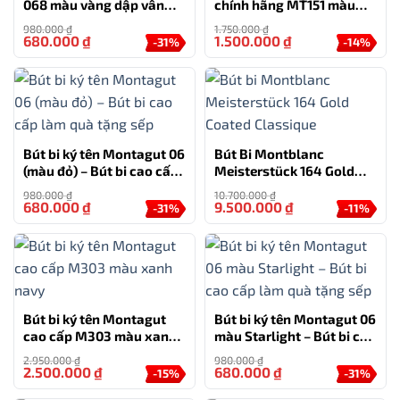
068 màu vàng dập vân
chính hãng MT151 màu
cao cấp kèm hộp đựng và
đen cao cấp quà tặng cá
980.000
₫
1.750.000
₫
túi
nhân
680.000
₫
1.500.000
₫
-31%
-14%
Bút bi ký tên Montagut 06
Bút Bi Montblanc
(màu đỏ) – Bút bi cao cấp
Meisterstück 164 Gold
làm quà tặng sếp
Coated Classique
980.000
₫
10.700.000
₫
680.000
₫
9.500.000
₫
-31%
-11%
Bút bi ký tên Montagut
Bút bi ký tên Montagut 06
cao cấp M303 màu xanh
màu Starlight – Bút bi cao
navy
cấp làm quà tặng sếp
2.950.000
₫
980.000
₫
2.500.000
₫
680.000
₫
-15%
-31%