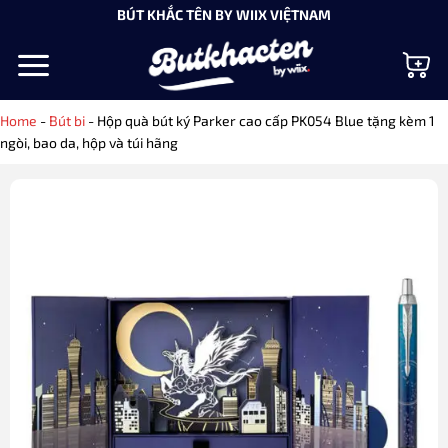
Bỏ
BÚT KHẮC TÊN BY WIIX VIỆTNAM
qua
nội
dung
Home
-
Bút bi
-
Hộp quà bút ký Parker cao cấp PK054 Blue tặng kèm 1
ngòi, bao da, hộp và túi hãng