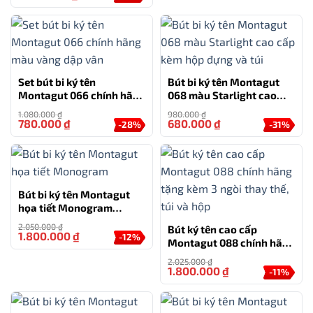
Với hộp quà tinh tế, bút ký Parker PK054 là món quà lý
tưởng cho các dịp sinh nhật, lễ tết, hoặc quà tặng
doanh nghiệp, thể hiện sự trân trọng và chuyên nghiệp.
Wiix miễn phí khắc tên lên sản phẩm nhằm cá nhân
hóa và thể hiện sự tận tâm của món quà.
Set bút bi ký tên
Bút bi ký tên Montagut
Montagut 066 chính hãng
068 màu Starlight cao
Chọn bút ký Parker PK054 Blue không chỉ đơn thuần là
màu vàng dập vân
cấp kèm hộp đựng và túi
1.080.000
₫
980.000
₫
chọn một công cụ viết mà còn là chọn phong cách
780.000
₫
680.000
₫
-28%
-31%
sống và sự tinh tế. Sản phẩm mang đến không chỉ giá
trị sử dụng mà còn thể hiện đẳng cấp và cá tính của
người sở hữu.
Bút bi ký tên Montagut
Hộp quà bút ký Parker cao cấp PK054 là sự lựa chọn
họa tiết Monogram
MT810 cao cấp (màu đen)
hoàn hảo cho những ai đang tìm kiếm một sản phẩm
2.050.000
₫
Bút ký tên cao cấp
1.800.000
₫
-12%
vừa chất lượng, vừa sang trọng. Hãy sở hữu ngay để
Montagut 088 chính hãng
tặng kèm 3 ngòi thay thế,
trải nghiệm sự khác biệt mà Parker mang lại trong
2.025.000
₫
túi và hộp
1.800.000
₫
-11%
từng nét chữ!