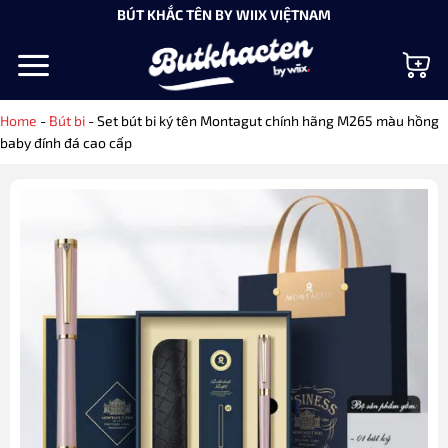
Bỏ
BÚT KHẮC TÊN BY WIIX VIỆTNAM
qua
nội
dung
Home
-
Bút bi
-
Set bút bi ký tên Montagut chính hãng M265 màu hồng
baby đính đá cao cấp