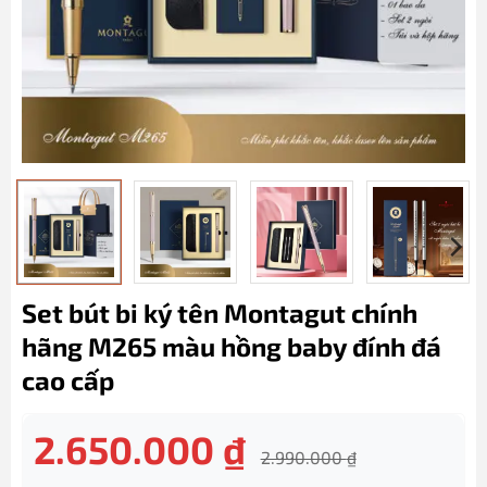
Set bút bi ký tên Montagut chính
hãng M265 màu hồng baby đính đá
cao cấp
2.650.000
₫
2.990.000
₫