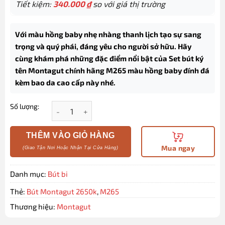
Tiết kiệm:
340.000
₫
so với giá thị trường
Với màu hồng baby nhẹ nhàng thanh lịch tạo sự sang
trọng và quý phái, đáng yêu cho người sở hữu. Hãy
cùng khám phá những đặc điểm nổi bật của Set bút ký
tên Montagut chính hãng M265 màu hồng baby đính đá
kèm bao da cao cấp này nhé.
Số lượng:
Set bút bi ký tên Montagut chính hãng M265 màu h
THÊM VÀO GIỎ HÀNG
Mua ngay
Danh mục:
Bút bi
Thẻ:
Bút Montagut 2650k
,
M265
Thương hiệu:
Montagut