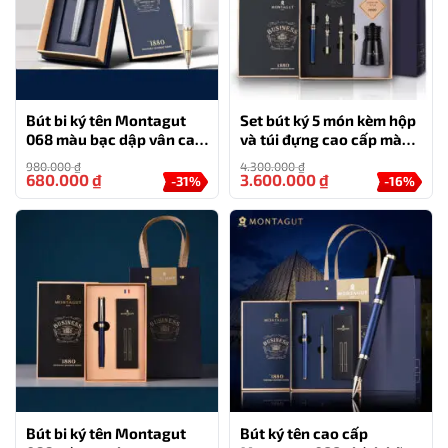
Bút bi ký tên Montagut
Set bút ký 5 món kèm hộp
068 màu bạc dập vân cao
và túi đựng cao cấp màu
cấp quà tặng doanh
xanh -MT36
980.000
₫
4.300.000
₫
nghiệp (kèm hộp đựng và
680.000
₫
3.600.000
₫
-31%
-16%
túi)
Bút bi ký tên Montagut
Bút ký tên cao cấp