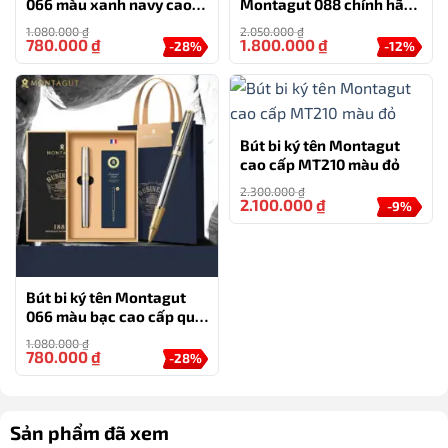
066 màu xanh navy cao
Montagut 088 chính hãng
cấp tặng kèm 2 ngòi thay
màu xanh navy tặng kèm
1.080.000
₫
2.050.000
₫
thế
3 ngòi, túi và hộp
780.000
₫
1.800.000
₫
-28%
-12%
Bút bi ký tên Montagut
cao cấp MT210 màu đỏ
2.300.000
₫
2.100.000
₫
-9%
Bút bi ký tên Montagut
066 màu bạc cao cấp quà
tặng doanh nghiệp (tặng
1.080.000
₫
kèm 2 ngòi thay thế)
780.000
₫
-28%
Sản phẩm đã xem