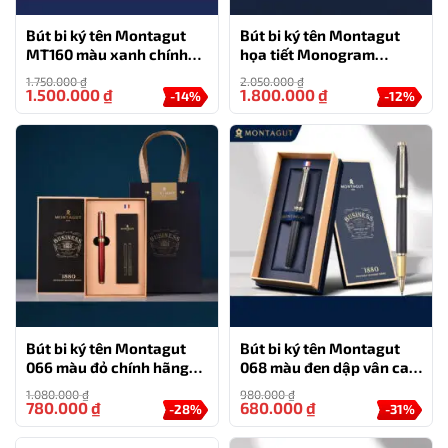
Bút bi ký tên Montagut
Bút bi ký tên Montagut
MT160 màu xanh chính
họa tiết Monogram
hãng làm quà tặng
MT810 cao cấp (màu đen)
1.750.000
₫
2.050.000
₫
1.500.000
₫
1.800.000
₫
-14%
-12%
Bút bi ký tên Montagut
Bút bi ký tên Montagut
066 màu đỏ chính hãng
068 màu đen dập vân cao
cao cấp tặng kèm 2 ngòi
cấp quà tặng người thân
1.080.000
₫
980.000
₫
thay thế
kèm hộp đựng và túi
780.000
₫
680.000
₫
-28%
-31%