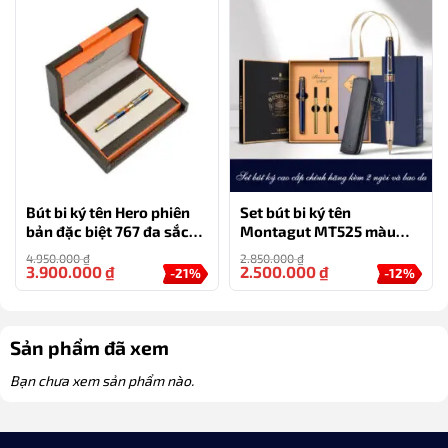
Bút bi ký tên Hero phiên
Set bút bi ký tên
bản đặc biệt 767 đa sắc
Montagut MT525 màu
món quà tặng độc đáo
xanh cao cấp kèm 2 ngòi
4.950.000
₫
2.850.000
₫
và bao da
3.900.000
₫
2.500.000
₫
-21%
-12%
Sản phẩm đã xem
Bạn chưa xem sản phẩm nào.