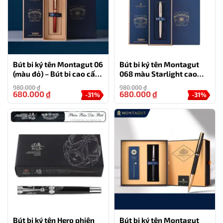
Bút bi ký tên Montagut 06
Bút bi ký tên Montagut
(màu đỏ) – Bút bi cao cấp
068 màu Starlight cao
làm quà tặng sếp
cấp kèm hộp đựng và túi
980.000
₫
980.000
₫
680.000
₫
680.000
₫
-31%
-31%
Bút bi ký tên Hero phiên
Bút bi ký tên Montagut