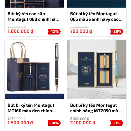
0777.222.555
Bút ký tên cao cấp
Bút bi ký tên Montagut
Montagut 088 chính hãng
066 màu xanh navy cao
màu đỏ tặng kèm 3 ngòi,
cấp tặng kèm 2 ngòi thay
2.050.000
₫
1.080.000
₫
HỖ TRỢ
túi và hộp
thế
1.800.000
₫
780.000
₫
-12%
-28%
0777.444.666
Bút bi ký tên Montagut
Bút bi ký tên Montagut
MT160 màu đen chính
chính hãng MT2050 màu
hãng
xanh ngọc đính đá
1.750.000
₫
2.300.000
₫
1.500.000
₫
2.100.000
₫
-14%
-9%