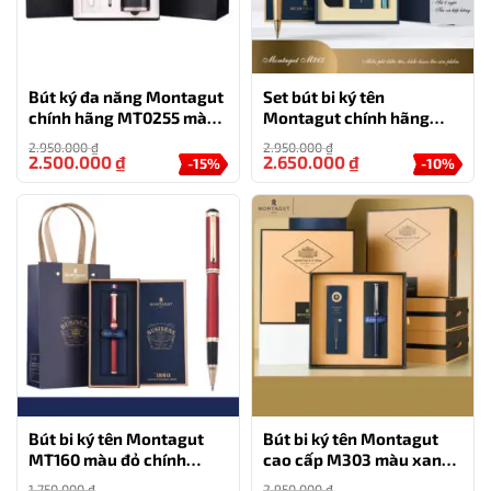
Bút ký đa năng Montagut
Set bút bi ký tên
chính hãng MT0255 màu
Montagut chính hãng
trắng
M265 màu Xanh ngọc
2.950.000
₫
2.950.000
₫
đính đá cao cấp
2.500.000
₫
2.650.000
₫
-15%
-10%
Bút bi ký tên Montagut
Bút bi ký tên Montagut
MT160 màu đỏ chính
cao cấp M303 màu xanh
hãng món quà tặng cho
navy
1.750.000
₫
2.950.000
₫