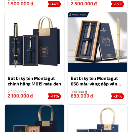
doanh nghiệp
1.500.000
₫
2.500.000
₫
-14%
-15%
Bút bi ký tên Montagut
Bút bi ký tên Montagut
chính hãng M015 màu đen
068 màu vàng dập vân
cao cấp kèm hộp đựng và
2.350.000
₫
980.000
₫
túi
2.100.000
₫
680.000
₫
-11%
-31%