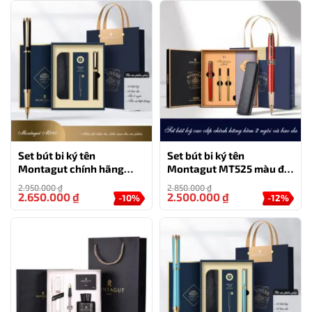
Set bút bi ký tên
Set bút bi ký tên
Montagut chính hãng
Montagut MT525 màu đỏ
M265 màu đen đính đá
cao cấp kèm 2 ngòi và
2.950.000
₫
2.850.000
₫
cao cấp
bao da
2.650.000
₫
2.500.000
₫
-10%
-12%