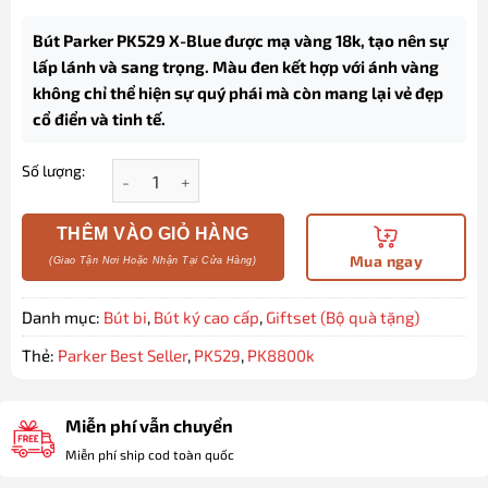
Bút Parker PK529 X-Blue được mạ vàng 18k, tạo nên sự
lấp lánh và sang trọng. Màu đen kết hợp với ánh vàng
không chỉ thể hiện sự quý phái mà còn mang lại vẻ đẹp
cổ điển và tinh tế.
Số lượng:
Set bút ký Parker chính hãng PK529 X-Blue mạ vàng
THÊM VÀO GIỎ HÀNG
Mua ngay
Danh mục:
Bút bi
,
Bút ký cao cấp
,
Giftset (Bộ quà tặng)
Thẻ:
Parker Best Seller
,
PK529
,
PK8800k
Miễn phí vẫn chuyển
Miễn phí ship cod toàn quốc