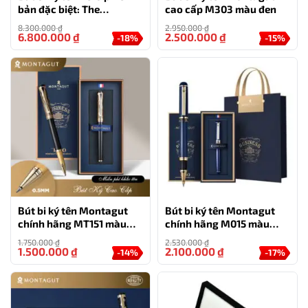
bản đặc biệt: The
cao cấp M303 màu đen
Wandering Earth
8.300.000
₫
2.950.000
₫
6.800.000
₫
2.500.000
₫
-18%
-15%
Bút bi ký tên Montagut
Bút bi ký tên Montagut
chính hãng MT151 màu
chính hãng M015 màu
đen cao cấp quà tặng cá
xanh
1.750.000
₫
2.530.000
₫
nhân
1.500.000
₫
2.100.000
₫
-14%
-17%