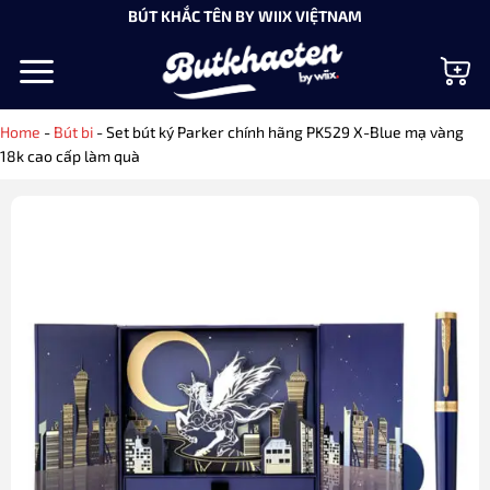
Bỏ
BÚT KHẮC TÊN BY WIIX VIỆTNAM
qua
nội
dung
Home
-
Bút bi
-
Set bút ký Parker chính hãng PK529 X-Blue mạ vàng
18k cao cấp làm quà