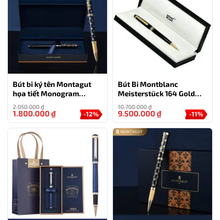
Bút bi ký tên Montagut
Bút Bi Montblanc
họa tiết Monogram
Meisterstück 164 Gold
MT810 màu xanh cao cấp
Coated Classique
2.050.000
₫
10.700.000
₫
1.800.000
₫
9.500.000
₫
-12%
-11%